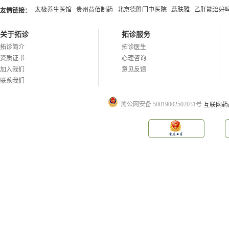
太极养生医馆
贵州益佰制药
北京德胜门中医院
蕊肤雅
乙肝能治好
友情链接：
关于拓诊
拓诊服务
拓诊简介
拓诊医生
资质证书
心理咨询
加入我们
意见反馈
联系我们
渝公网安备 50019002502031号
互联网药品