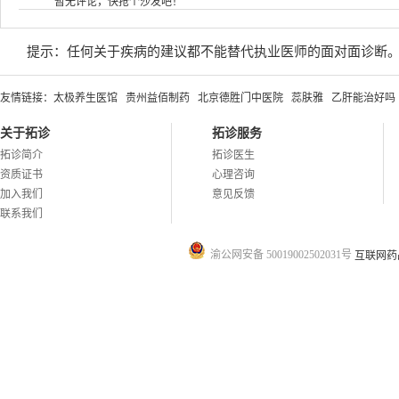
暂无评论，快抢个沙发吧！
提示：任何关于疾病的建议都不能替代执业医师的面对面诊断
友情链接：
太极养生医馆
贵州益佰制药
北京德胜门中医院
蕊肤雅
乙肝能治好吗
关于拓诊
拓诊服务
拓诊简介
拓诊医生
资质证书
心理咨询
加入我们
意见反馈
联系我们
渝公网安备 50019002502031号
互联网药品