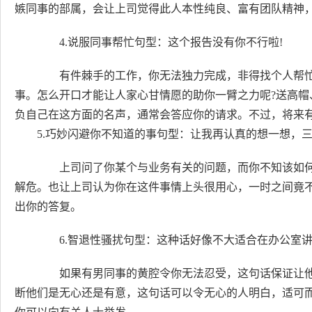
嫉同事的部属，会让上司觉得此人本性纯良、富有团队精神
4.说服同事帮忙句型：这个报告没有你不行啦!
有件棘手的工作，你无法独力完成，非得找个人帮忙不
事。怎么开口才能让人家心甘情愿的助你一臂之力呢?送高帽
负自己在这方面的名声，通常会答应你的请求。不过，将来
5.巧妙闪避你不知道的事句型：让我再认真的想一想，三
上司问了你某个与业务有关的问题，而你不知该如何做
解危。也让上司认为你在这件事情上头很用心，一时之间竟
出你的答复。
6.智退性骚扰句型：这种话好像不大适合在办公室讲
如果有男同事的黄腔令你无法忍受，这句话保证让他
断他们是无心还是有意，这句话可以令无心的人明白，适可