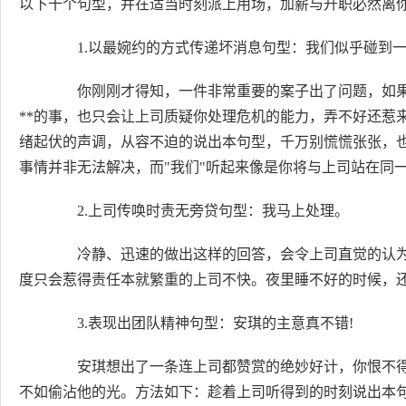
以下十个句型，并在适当时刻派上用场，加薪与升职必然离
1.以最婉约的方式传递坏消息句型：我们似乎碰到一
你刚刚才得知，一件非常重要的案子出了问题，如果
**的事，也只会让上司质疑你处理危机的能力，弄不好还惹
绪起伏的声调，从容不迫的说出本句型，千万别慌慌张张，也别
事情并非无法解决，而"我们"听起来像是你将与上司站在同
2.上司传唤时责无旁贷句型：我马上处理。
冷静、迅速的做出这样的回答，会令上司直觉的认为你
度只会惹得责任本就繁重的上司不快。夜里睡不好的时候，还
3.表现出团队精神句型：安琪的主意真不错!
安琪想出了一条连上司都赞赏的绝妙好计，你恨不得你
不如偷沾他的光。方法如下：趁着上司听得到的时刻说出本