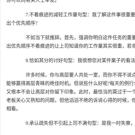
你可以向有关人士举发。
7.不着痕迹的减轻工作量句型：我了解这件事很重要
出个优先顺序?
不如当下就推辞。首先，强调你明白这件任务的重要
出优先顺序不着痕迹的让上司知道你的工作量其实很重，若
8.恰如其分的讨好句型：我很想您对某件案子的看
许多时候，你与高层要人共处一室，而你不得不说点
能够赢得高层青睐的绝佳时机。但说些什么好呢?每天的例
又根本不会让高层对你留下印象。此时，最恰当的莫过于一
老板关心又熟知的问题，但他滔滔不绝的诉说心得的时候，
相看。
9.承认疏失但不引起上司不满句型：是我一时失察，