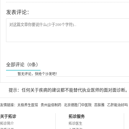
发表评论：
全部评论（0条）
暂无评论，快抢个沙发吧！
提示：任何关于疾病的建议都不能替代执业医师的面对面诊断
友情链接：
太极养生医馆
贵州益佰制药
北京德胜门中医院
蕊肤雅
乙肝能治好吗
关于拓诊
拓诊服务
拓诊简介
拓诊医生