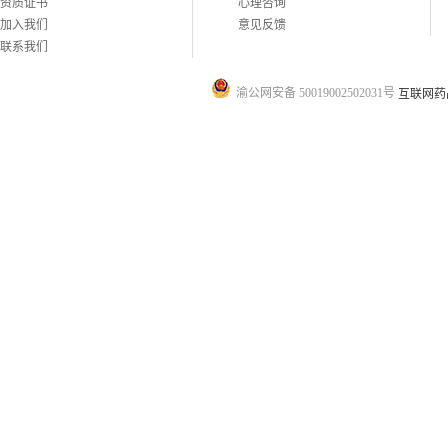
资质证书
心理咨询
加入我们
意见反馈
联系我们
渝公网安备 50019002502031号
互联网药品