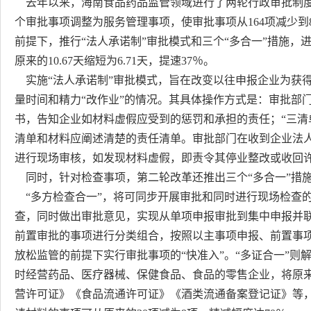
去年以来，海南食品药品监管领域进行了两轮行政审批制度改
个审批事项调整为服务管理事项，使审批事项从164项减少到
前提下，推行“法人承诺制”审批模式和三个“多合一”措施
原来的10.67天缩短为6.71天，提速37％。
实施“法人承诺制”审批模式，旨在改变以往申报企业为获得
量时间和精力“改作业”的情况。其具体操作方式是：审批部门
书，告知企业如材料虚假应受到的惩罚和承担的责任；“三清
清单和材料应阐述清楚的责任清单。审批部门在收到企业法
进行现场审核，如发现材料虚假，即责令其停业整改或收回
同时，针对检查事项，第二轮改革还推出三个“多合一”措施，
“多方检查合一”，将可同步开展审批和同时进行现场检查
查，同时做出审批意见，实现从单项申报审批到集中申报并联
前置审批的事项进行分类组合，按照以主事项申报、前置事
放松监管的前提下实行审批事项的“快准入”。“多证合一”
时经营药品、医疗器械、保健食品、食品的零售企业，将原
营许可证》《食品流通许可证》《酒类流通备案登记证》等