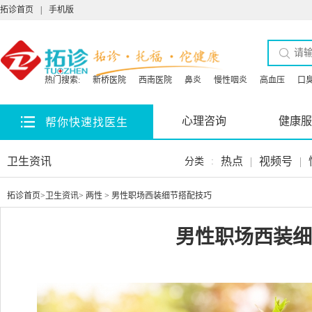
拓诊首页
|
手机版
热门搜索:
新桥医院
西南医院
鼻炎
慢性咽炎
高血压
口
心理咨询
健康服
帮你快速找医生
卫生资讯
热点
|
视频号
|
分类
:
拓诊首页
>
卫生资讯
>
两性
> 男性职场西装细节搭配技巧
男性职场西装细