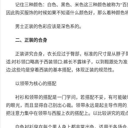
记住三种颜色：白色、黑色、米色这三种颜色被称为“百
因此购买服饰的时候如果不知道什么颜色好，那么着种颜色
男士正装的色彩应该是深色系的。
二、正装的合身
正装讲究合身，衣长应过于臀部，标准的尺寸是从脖子到地
适;衬衫领口略高于西装领口;裤长不露袜子，以到鞋跟处为
边;这些均是穿着西装的基本搭配，体现正装的规范性。
以领带为核心的搭配
衬衫和领带的搭配是一门学问，若搭配不妥，有可能破
的眼光，而且显得自己别出心裁。领带永远是起主导作用的
把注意力集中在领带与西服上衣的搭配上。以比较讲究的观
白色衬衫穿在每个男人身上都非常出色，适用于各场合