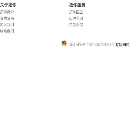
关于拓诊
拓诊服务
拓诊简介
拓诊医生
资质证书
心理咨询
加入我们
意见反馈
联系我们
渝公网安备 50019002502031号
互联网药品