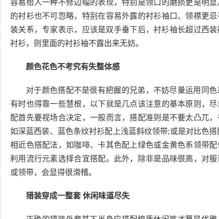
容易给人一种不修边幅的表现，特别是领口的磨损更是明显
的衬衫也不可忽略，特别在容易外露的衬衫袖口、领襟更忌
装关系，专家表示，应该是双手垂下后，衬衫袖长超过西装袖
衬衫，则里面的衬衫袖不露出来无妨。
颜色花色不考究有失整体感
对于颜色搭配不是很有把握的兄弟，不妨尽量运用同色
有时也得靠一些慧根，以下就是几点该注意的基本原则，尽
配首先要视场合决定，一般而言，搭配准则是不要太凸兀，
如深蓝西装、蓝色条纹衬衫配上浅蓝斜纹领带;或是对比色搭
相近色搭配法，如咖啡、卡其色配上绿色或金黄色系领带配
利用流行元素选择合宜搭配。此外，除非是品味很高，对服
或领带，会显得很滑稽。
猎装穿成一整套 休闲味道尽失