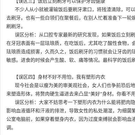
【误区三】饭后立刻刷牙可以保护牙齿健康
不少人从小就被灌输饭后要刷牙漱口，将残渣清除，可以
去刷牙。也有一些白领们在聚餐后，在别人忙着准备下一轮
刷刷牙。
误区分析：从口腔专家最新的研究发现，如果饭后立刻刷
在牙冠表面有一层珐琅质，在吃饭后，尤其吃了酸性食物，
珐琅质造成损害，久而久之，饭后刷牙的习惯就会让牙齿的
敏感。进食的时候会产生酸、软、痛等情况。最科学的饭后刷
【误区四】身材不好不用怕，我有塑形内衣
现今社会是以瘦为美的审美观社会，女人们也争前恐后地
来塑造形体，将赘肉硬生逼进去来凸显“美好”身材。你看不
误区分析：大家不妨思考一下塑形内衣为什么能将肥肉隐
影响血液循环和汗液的排泄，导致女性的私处潮湿，为细菌
公室电脑前，如果穿着塑身内衣，因为过度束缚就会影响血
调。