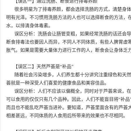
【误区一】通过洗肠、断食进行排毒养颜
很多明星为了排毒养颜，都会选择洗肠的方式，清楚身体
明有光泽。不习惯用洗肠方法的人也可以选择断食的方法，
水，以排清身体毒素。
误区分析：洗肠会让肠管变粗，如果经常洗肠的话还会导
断食排毒法也要因人而异，不同人不同体质，有些人脾胃虚
胀气。如果是需要大量体力进行工作的人，断食会让身体乏
【误区二】天然芦荟是“补品”
随着社会污染增多，人们养生都十分讲究注重绿色和天然
荟就是一种深受人们喜爱的健康食品和美容佳品。
误区分析：人们不应该以偏概全，同时对于芦荟来说，在5
可以食用的仅仅只有几个品种。因此，人们不能盲目将“补品”
而且也不能乱吃芦荟当进补。要知道，芦荟里面含有的芦荟
相差甚远，不同体质的人食用后所带来的效果也不尽相同。