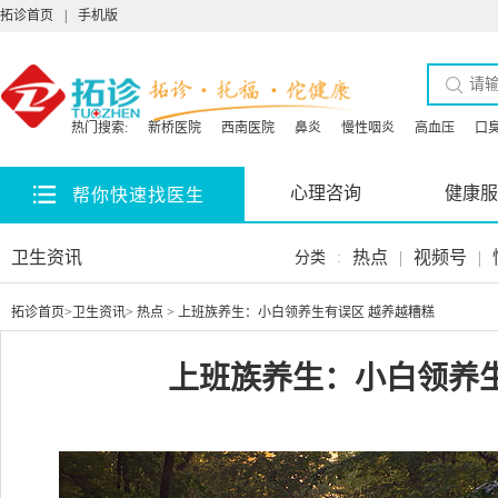
拓诊首页
|
手机版
热门搜索:
新桥医院
西南医院
鼻炎
慢性咽炎
高血压
口
心理咨询
健康服
帮你快速找医生
卫生资讯
热点
|
视频号
|
分类
:
拓诊首页
>
卫生资讯
>
热点
> 上班族养生：小白领养生有误区 越养越糟糕
上班族养生：小白领养生