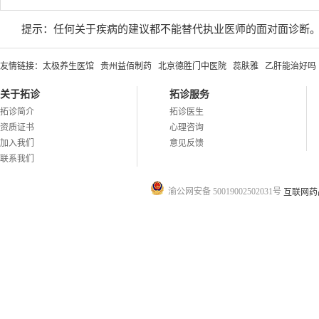
提示：任何关于疾病的建议都不能替代执业医师的面对面诊断
友情链接：
太极养生医馆
贵州益佰制药
北京德胜门中医院
蕊肤雅
乙肝能治好吗
关于拓诊
拓诊服务
拓诊简介
拓诊医生
资质证书
心理咨询
加入我们
意见反馈
联系我们
渝公网安备 50019002502031号
互联网药品