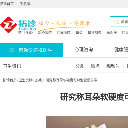
拓诊首页
|
手机版
热门搜索:
新桥医院
西南医院
鼻炎
慢性咽炎
高血压
口
心理咨询
健康服
帮你快速找医生
卫生资讯
热点
|
视频号
|
分类
:
拓诊首页
>
卫生资讯
>
热点
> 研究称耳朵软硬度可辩别健康长寿
研究称耳朵软硬度