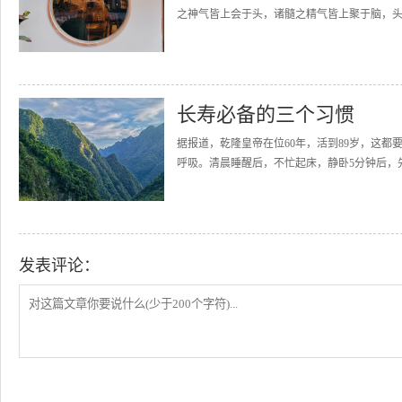
之神气皆上会于头，诸髓之精气皆上聚于脑，头为
长寿必备的三个习惯
据报道，乾隆皇帝在位60年，活到89岁，这都
呼吸。清晨睡醒后，不忙起床，静卧5分钟后，先
发表评论：