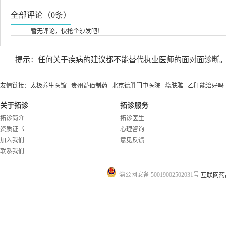
全部评论（0条）
暂无评论，快抢个沙发吧！
提示：任何关于疾病的建议都不能替代执业医师的面对面诊断
友情链接：
太极养生医馆
贵州益佰制药
北京德胜门中医院
蕊肤雅
乙肝能治好吗
关于拓诊
拓诊服务
拓诊简介
拓诊医生
资质证书
心理咨询
加入我们
意见反馈
联系我们
渝公网安备 50019002502031号
互联网药品