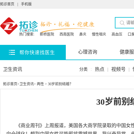
拓诊首页
|
手机版
热门搜索:
新桥医院
西南医院
鼻炎
慢性咽炎
高血压
口
心理咨询
健康服
帮你快速找医生
卫生资讯
热点
|
视频号
|
分类
:
拓诊首页
>
卫生资讯
>
两性
> 30岁前别结婚？
30岁前别
《商业周刊》上周报道，美国各大商学院录取的中国女
向全球化！想到中国女性可能即将震撼世界，我兴奋异常。