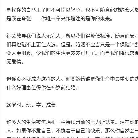
寻找你的白马王子时不可掉以轻心，也不可随意缩减约会人
是我在夸张——你唯一拿来作赌注的是你的未来。
社会教导我们说人无完人，所以我们得降低标准，随遇而安
们再也碰不上更佳人选。但是，婚姻不应当只是一个保险计
令人更沮丧、令我们的生活更岌岌可危了。而当我们降低求
无爱情。
但你没必要成为这样的人。你要嫁给谁是你生命中最重要的决
什么好理由值得你在30岁前结婚。
20岁时，玩，学，成长
许多人的生活被焦虑和一种持续暗涌的压力所笼罩。活在你
人。如果你不爱自己、不执着于自己的快乐，那么你自然会