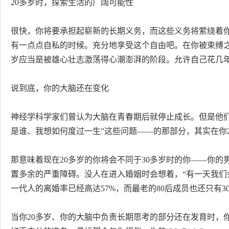
20多岁时，探索生活的广阔可能性
很快，你将要承担起崭新的长期义务，而这些义务将萦绕着
有一点点自私的时候。充分地享受这个自由吧。在你被束缚
岁应当是被雄心壮志激荡得心潮澎湃的阶段。允许自己花几
说到底，你的大脑还在变化
神经学科学家们曾认为大脑在青春期后就停止成长。但是他
是谁、我想如何度过一生”这些问题——的那部分，其实在你2
那意味着现在20多岁的你将会不同于30多岁时的你——你
置多余的严重障碍。没人在进入婚姻时会想着，“有一天我们
一代人的离婚率已经高达57%，而最老的80后成员也还只有3
当你20多岁、你的大脑中负责长期思考的部分还在发育时，你找的是“