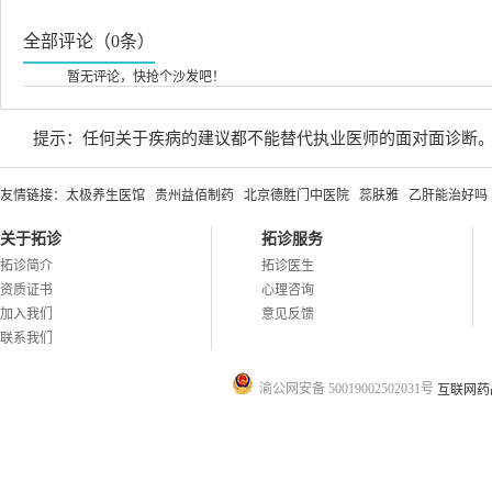
全部评论（0条）
暂无评论，快抢个沙发吧！
提示：任何关于疾病的建议都不能替代执业医师的面对面诊断
友情链接：
太极养生医馆
贵州益佰制药
北京德胜门中医院
蕊肤雅
乙肝能治好吗
关于拓诊
拓诊服务
拓诊简介
拓诊医生
资质证书
心理咨询
加入我们
意见反馈
联系我们
渝公网安备 50019002502031号
互联网药品