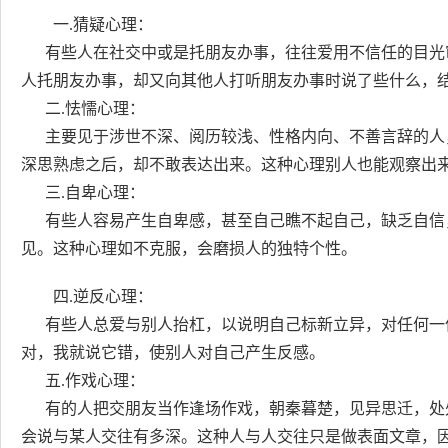
一.猜疑心理：
有些人在社交中或是托朋友办事，往往爱用不信任的目光
人托朋友办事，却又向其他人打听朋友办事时说了些什么，
二.怯懦心理：
主要见于涉世不深、阅历较浅、性格内向、不善言辞的人
深思熟虑之后，却不敢表达出来。这种心理别人也能观察出
三.自卑心理：
有些人容易产生自卑感，甚至自己瞧不起自己，缺乏自信
见。这种心理如不克服，会磨损人的独特个性。
四.逆反心理：
有些人总爱与别人抬杠，以说明自己标新立异，对任何一件
对，我就说它错，使别人对自己产生反感。
五.作戏心理：
有的人把交朋友当作逢场作戏，朝秦暮楚，见异思迁，处
会说与某人交往有多深。这种人与人交往只是做表面文章，