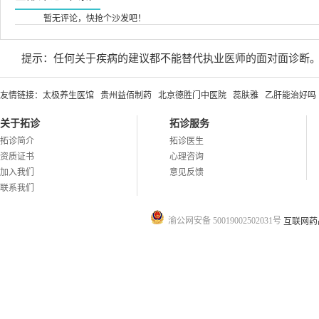
暂无评论，快抢个沙发吧！
提示：任何关于疾病的建议都不能替代执业医师的面对面诊断
友情链接：
太极养生医馆
贵州益佰制药
北京德胜门中医院
蕊肤雅
乙肝能治好吗
关于拓诊
拓诊服务
拓诊简介
拓诊医生
资质证书
心理咨询
加入我们
意见反馈
联系我们
渝公网安备 50019002502031号
互联网药品