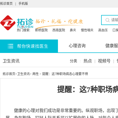
拓诊首页
|
手机版
热门搜索:
新桥医院
西南医院
鼻炎
慢性咽炎
高血压
口
心理咨询
健康服
帮你快速找医生
卫生资讯
热点
|
视频号
|
分类
:
拓诊首页
>
卫生资讯
>
两性
> 提醒：这7种职场病态心理要不得
提醒：这7种职场
健康的心理对我们成功是非常重要的。纵观职场，出现
展。身在职场，打好人际关系可以扩展你的人脉，对每个人