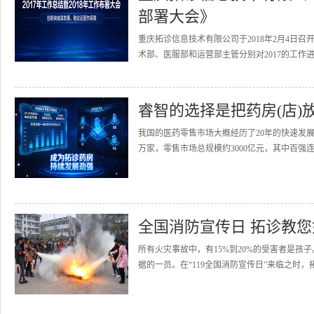
部署大会》
重庆拓诊信息技术有限公司于2018年2月4日召
术部、医服部和运营部主管分别对2017的工作进
睿智的选择是把药房(店)
我国的医药零售市场大概经历了20年的快速发展
万家，零售市场总规模约3000亿元，其中百强连
全国消防宣传日 拓诊教
所有火灾事故中，有15%到20%的受害者是
据的一员。在“119全国消防宣传日”来临之时，