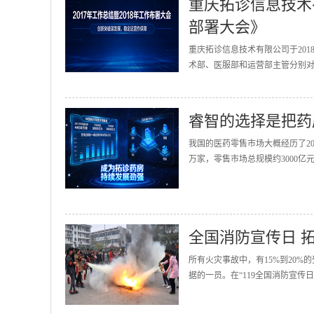
重庆拓诊信息技术有
部署大会》
重庆拓诊信息技术有限公司于201
术部、医服部和运营部主管分别对2
睿智的选择是把药
我国的医药零售市场大概经历了20
万家，零售市场总规模约3000亿
全国消防宣传日 
所有火灾事故中，有15%到20
据的一员。在“119全国消防宣传