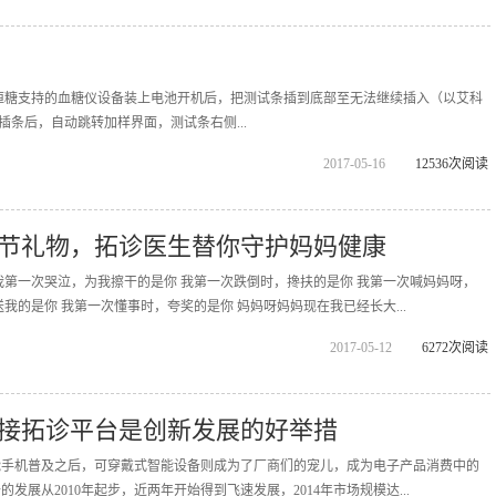
恒糖支持的血糖仪设备装上电池开机后，把测试条插到底部至无法继续插入（以艾科
成插条后，自动跳转加样界面，测试条右侧...
2017-05-16
12536次阅读
节礼物，拓诊医生替你守护妈妈健康
我第一次哭泣，为我擦干的是你 我第一次跌倒时，搀扶的是你 我第一次喊妈妈呀，
我的是你 我第一次懂事时，夸奖的是你 妈妈呀妈妈现在我已经长大...
2017-05-12
6272次阅读
接拓诊平台是创新发展的好举措
能手机普及之后，可穿戴式智能设备则成为了厂商们的宠儿，成为电子产品消费中的
发展从2010年起步，近两年开始得到飞速发展，2014年市场规模达...