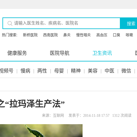
搜索
热门搜索:
新桥医院
西南医院
鼻炎
慢性咽炎
高血压
口臭
咳嗽
健康服务
医院导航
卫生资讯
视频号
|
慢病
|
两性
|
母婴
|
精神
|
美容
|
中医
|
微信
|
之“拉玛泽生产法”
来源：互联网 发表于：2014-11-18 17:57 1312 次阅读