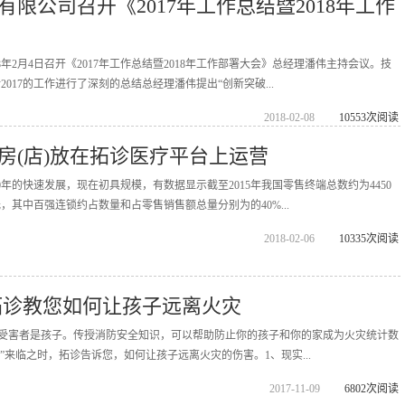
限公司召开《2017年工作总结暨2018年工作
8年2月4日召开《2017年工作总结暨2018年工作部署大会》总经理潘伟主持会议。技
017的工作进行了深刻的总结总经理潘伟提出“创新突破...
2018-02-08
10553次阅读
房(店)放在拓诊医疗平台上运营
年的快速发展，现在初具规模，有数据显示截至2015年我国零售终端总数约为4450
元，其中百强连锁约占数量和占零售销售额总量分别为的40%...
2018-02-06
10335次阅读
拓诊教您如何让孩子远离火灾
%的受害者是孩子。传授消防安全知识，可以帮助防止你的孩子和你的家成为火灾统计数
日”来临之时，拓诊告诉您，如何让孩子远离火灾的伤害。1、现实...
2017-11-09
6802次阅读