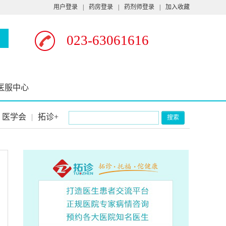
用户登录
|
药房登录
|
药剂师登录
|
加入收藏
023-63061616
医服中心
医学会
|
拓诊+
搜索