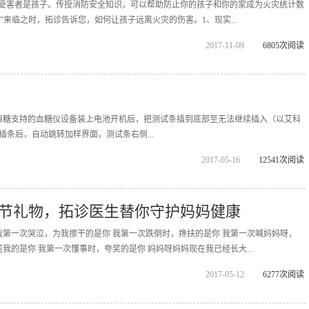
%的受害者是孩子。传授消防安全知识，可以帮助防止你的孩子和你的家成为火灾统计数
日”来临之时，拓诊告诉您，如何让孩子远离火灾的伤害。1、现实...
2017-11-09
6805次阅读
恒糖支持的血糖仪设备装上电池开机后，把测试条插到底部至无法继续插入（以艾科
成插条后，自动跳转加样界面，测试条右侧...
2017-05-16
12541次阅读
节礼物，拓诊医生替你守护妈妈健康
我第一次哭泣，为我擦干的是你 我第一次跌倒时，搀扶的是你 我第一次喊妈妈呀，
我的是你 我第一次懂事时，夸奖的是你 妈妈呀妈妈现在我已经长大...
2017-05-12
6277次阅读