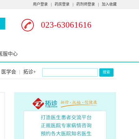
用户登录
|
药房登录
|
药剂师登录
|
加入收藏
023-63061616
医服中心
医学会
|
拓诊+
搜索