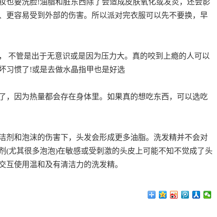
妆也要洗脸!油脂和脏东西除了会造成皮肤氧化或发炎，还会影
、更容易受到外部的伤害。所以派对完衣服可以先不要换，早
， 不管是出于无意识或是因为压力大。真的咬到上瘾的人可以
坏习惯了!或是去做水晶指甲也是好选
了，因为热量都会存在身体里。如果真的想吃东西，可以选吃
洁剂和泡沫的伤害下，头发会形成更多油脂。洗发精并不会对
剂(尤其很多泡泡)在敏感或受刺激的头皮上可能不知不觉成了头
交互使用温和及有清洁力的洗发精。