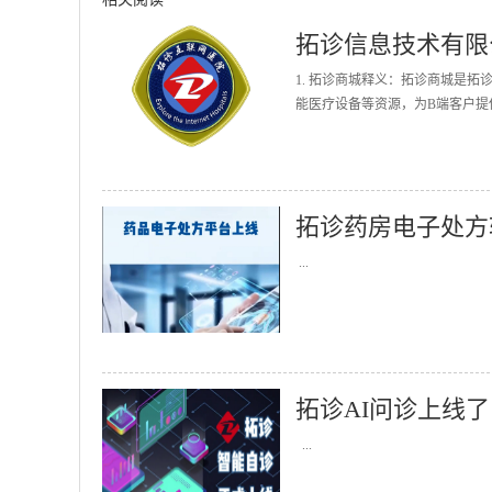
拓诊信息技术有限
1. 拓诊商城释义：拓诊商城是
能医疗设备等资源，为B端客户提
拓诊药房电子处方
...
拓诊AI问诊上线了
...