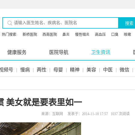
搜索
热门搜索:
新桥医院
西南医院
鼻炎
慢性咽炎
高血压
口臭
咳嗽
健康服务
医院导航
卫生资讯
视频号
|
慢病
|
两性
|
母婴
|
精神
|
美容
|
中医
|
微信
|
惯 美女就是要表里如一
来源：互联网 发表于：2014-11-18 17:57 1037 次阅读