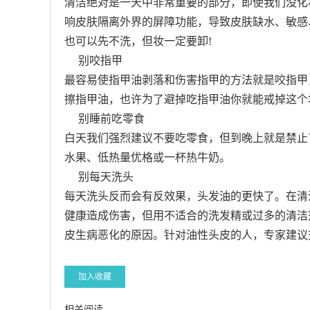
清洁绝对是一天中非常重要的部分，即使我们没化
响皮肤隔离外界的屏障功能，导致皮肤缺水、敏感
也可以先不洗，但妆一定要卸!
别咬指甲
最容易使指甲油剥落和伤害指甲的方法就是咬指甲
擦指甲油，也许为了避掉吃指甲油你就能戒掉这个
别睡前吃零食
白天我们强烈建议不要吃零食，但到晚上就是禁止
水果、低热量优格或一杯热牛奶。
别每天洗头
每天洗头反而会有反效果，头发油的更快了。在清
健康造成伤害，但用不适合的洗发精或过多的清洁
皮生病恶化的原因。针对油性头皮的人，专家建议
加入收藏
相关阅读