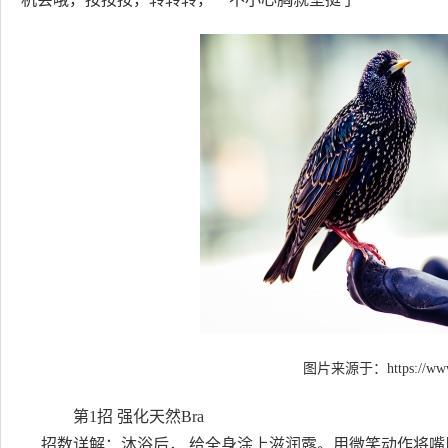
图片来源于：
https://ww
第1招 强化天然Bra
招数详解：沐浴后， 给全身涂上滋润露。用微笑动作将嘴巴