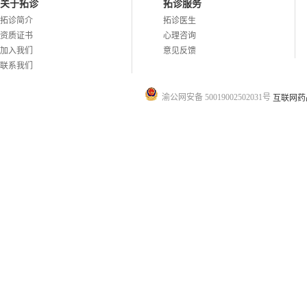
关于拓诊
拓诊服务
拓诊简介
拓诊医生
资质证书
心理咨询
加入我们
意见反馈
联系我们
渝公网安备 50019002502031号
互联网药品