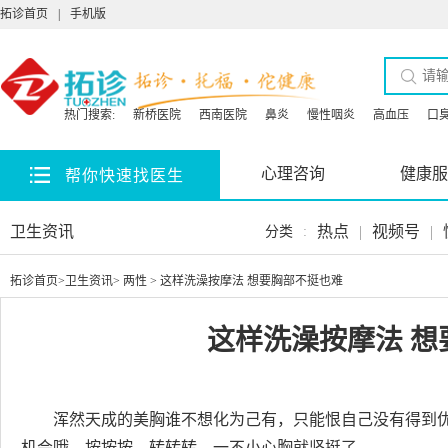
拓诊首页
|
手机版
热门搜索:
新桥医院
西南医院
鼻炎
慢性咽炎
高血压
口
心理咨询
健康服
帮你快速找医生
卫生资讯
热点
|
视频号
|
分类
:
拓诊首页
>
卫生资讯
>
两性
> 这样洗澡按摩法 想要胸部不挺也难
这样洗澡按摩法 想
浑然天成的美胸谁不想化为己有，只能恨自己没有得到
机会哦，按按按，转转转，一不小心胸就坚挺了