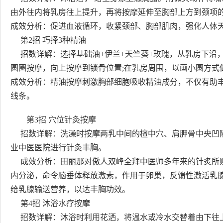
由外往内将乳房往上提升，再将按摩延伸至胸部上方到颈项
成效分析：促进血液循环，收紧颈部、胸部肌肉，强化人体天
第2招 巧择3种精油
招数详解：选择基础油+伊兰+天竺葵+玫瑰，从乳房下沿，
圆圈按摩，向上按摩到锁骨位置;在乳房周围，以画小圆方式做
成效分析：精油按摩刺激胸部细胞吸收精油成分，不仅有助
线条。
第3招 穴位针灸按摩
招数详解：洗澡时按摩两乳中间的檀中穴、肩胛骨中央凹陷
业中医医院进行针灸丰胸。
成效分析：田丽那对傲人双峰全拜中医师多年来的针炙所赐
内分泌，命令脑垂体释放激素，作用于卵巢，反馈性激活乳
给乳腺输送营养，以达丰胸功效。
第4招 沐浴水疗按摩
招数详解：沐浴时利用花洒，将温水或冷水交替着由下往上