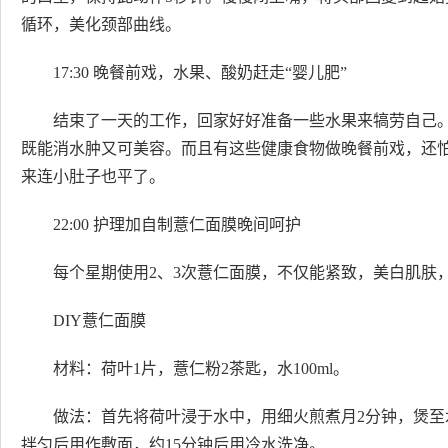
循环，美化颈部曲线。
17:30 晚餐前戏，水果、酸奶赶走“婴儿肥”
结束了一天的工作，回家好好准备一些水果来犒劳自己
既能消水肿又可美容。而且有这些健康食物做晚餐前戏，还
来连小肚子也平了。
22:00 护理加自制薏仁面膜晚间呵护
每个星期使用2、3次薏仁面膜，不仅能紧致，美白肌肤
DIY薏仁面膜
材料：荷叶1片，薏仁粉2茶匙，水100ml。
做法：首先将荷叶浸于水中，用细火煎煮月2分钟，煲至
拌匀后用作敷面，约15分钟后用冷水洗净。