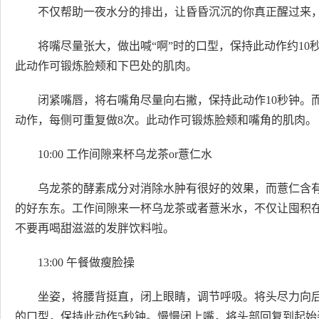
不仅帮助一夜水分的排出，让昏昏沉沉的你真正醒过来，
将嘴尽量张大，做出喊“啊”时的口型，保持此动作约10
此动作可锻炼脸颊和下巴处的肌肉。
闭紧嘴唇，将右嘴角尽量向右撇，保持此动作10秒钟。
动作，每侧可重复做8次。此动作可锻炼脸颊和嘴角的肌肉。
10:00 工作间隙来杯乌龙茶or薏仁水
乌龙茶的酵素成分对消除水肿有很好的效果，而薏仁含
的好东东。工作间隙来一杯乌龙茶或者薏米水，不仅让囤积
不要再喝甜滋滋的发胖饮料啦。
13:00 午餐做瘦脸操
坐姿，将腰背挺直，闭上眼睛，调节呼吸。将头尽力向后
的口型，保持此动作5秒钟。慢慢闭上嘴，将头部回复到起始