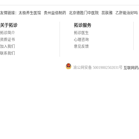
友情链接：
太极养生医馆
贵州益佰制药
北京德胜门中医院
蕊肤雅
乙肝能治好吗
关于拓诊
拓诊服务
拓诊简介
拓诊医生
资质证书
心理咨询
加入我们
意见反馈
联系我们
渝公网安备 50019002502031号
互联网药品