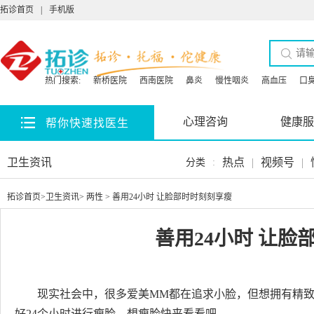
拓诊首页
|
手机版
热门搜索:
新桥医院
西南医院
鼻炎
慢性咽炎
高血压
口
心理咨询
健康服
帮你快速找医生
卫生资讯
热点
|
视频号
|
分类
:
拓诊首页
>
卫生资讯
>
两性
> 善用24小时 让脸部时时刻刻享瘦
善用24小时 让脸
现实社会中，很多爱美MM都在追求小脸，但想拥有精致
好24个小时进行瘦脸，想瘦脸快来看看吧。