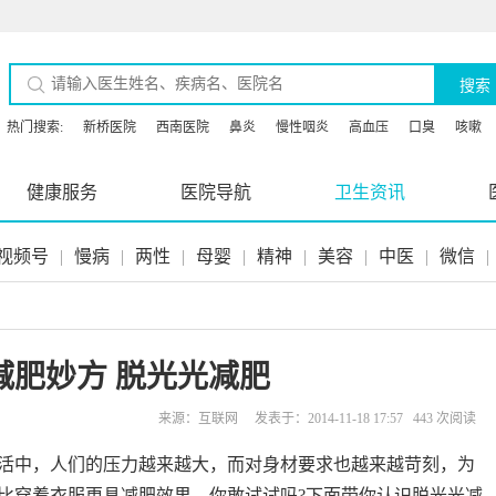
搜索
热门搜索:
新桥医院
西南医院
鼻炎
慢性咽炎
高血压
口臭
咳嗽
健康服务
医院导航
卫生资讯
视频号
|
慢病
|
两性
|
母婴
|
精神
|
美容
|
中医
|
微信
|
减肥妙方 脱光光减肥
来源：互联网 发表于：2014-11-18 17:57 443 次阅读
活中，人们的压力越来越大，而对身材要求也越来越苛刻，为
比穿着衣服更具减肥效果，你敢试试吗?下面带你认识脱光光减