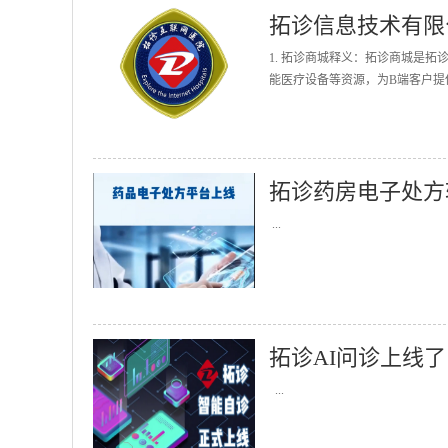
拓诊信息技术有限
1. 拓诊商城释义：拓诊商城是
能医疗设备等资源，为B端客户提
拓诊药房电子处方
...
拓诊AI问诊上线了
...