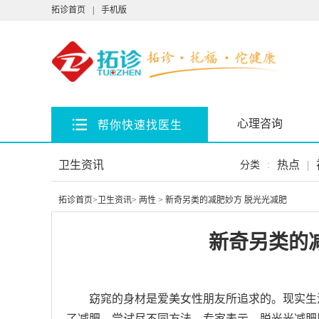
拓诊首页
|
手机版
心理咨询
帮你快速找医生
卫生资讯
热点
|
分类
:
拓诊首页
>
卫生资讯
>
两性
> 新奇另类的减肥妙方 脱光光减肥
新奇另类的
窈窕的身材是爱美女性朋友所追求的。现实生
了减肥，尝试尽不同方法。专家表示，脱光光减肥