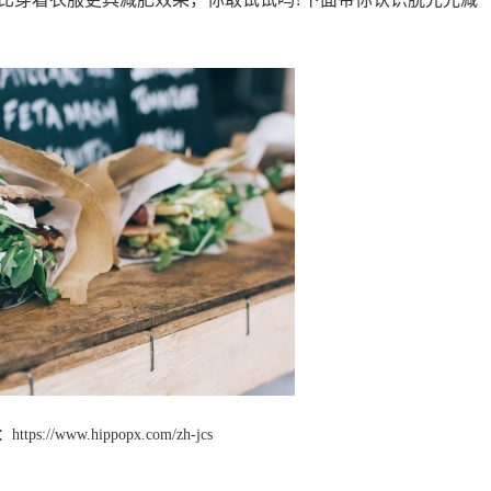
：
https://www.hippopx.com/zh-jcs