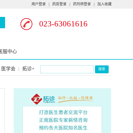
用户登录
|
药房登录
|
药剂师登录
|
加入收藏
023-63061616
医服中心
医学会
|
拓诊+
搜索