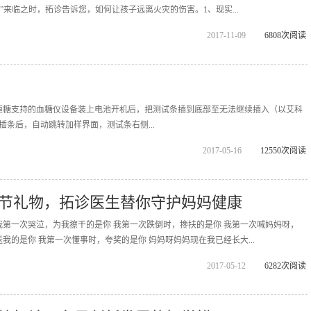
日”来临之时，拓诊告诉您，如何让孩子远离火灾的伤害。1、现实...
2017-11-09
6808次阅读
恒糖支持的血糖仪设备装上电池开机后，把测试条插到底部至无法继续插入（以艾科
成插条后，自动跳转加样界面，测试条右侧...
2017-05-16
12550次阅读
节礼物，拓诊医生替你守护妈妈健康
我第一次哭泣，为我擦干的是你 我第一次跌倒时，搀扶的是你 我第一次喊妈妈呀，
我的是你 我第一次懂事时，夸奖的是你 妈妈呀妈妈现在我已经长大...
2017-05-12
6282次阅读