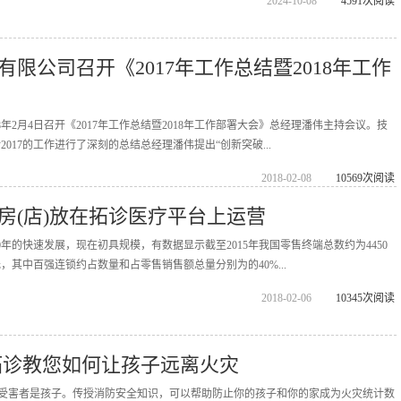
2024-10-08
4591次阅读
限公司召开《2017年工作总结暨2018年工作
8年2月4日召开《2017年工作总结暨2018年工作部署大会》总经理潘伟主持会议。技
017的工作进行了深刻的总结总经理潘伟提出“创新突破...
2018-02-08
10569次阅读
房(店)放在拓诊医疗平台上运营
年的快速发展，现在初具规模，有数据显示截至2015年我国零售终端总数约为4450
元，其中百强连锁约占数量和占零售销售额总量分别为的40%...
2018-02-06
10345次阅读
拓诊教您如何让孩子远离火灾
%的受害者是孩子。传授消防安全知识，可以帮助防止你的孩子和你的家成为火灾统计数