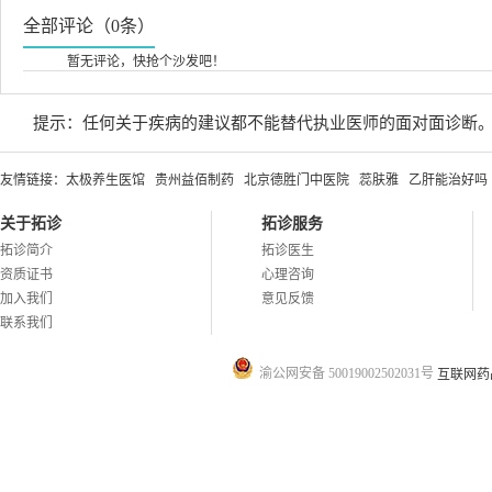
全部评论（0条）
暂无评论，快抢个沙发吧！
提示：任何关于疾病的建议都不能替代执业医师的面对面诊断
友情链接：
太极养生医馆
贵州益佰制药
北京德胜门中医院
蕊肤雅
乙肝能治好吗
关于拓诊
拓诊服务
拓诊简介
拓诊医生
资质证书
心理咨询
加入我们
意见反馈
联系我们
渝公网安备 50019002502031号
互联网药品