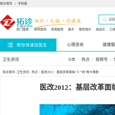
拓诊首页
|
手机版
热门搜索:
新桥医院
西南医院
鼻炎
慢性咽炎
高血压
口
心理咨询
健康服
帮你快速找医生
卫生资讯
热点
|
视频号
|
分类
:
拓诊首页
>
卫生资讯
>
热点
> 医改2012：基层改革面临“人”“财”两大难题
医改2012：基层改革面