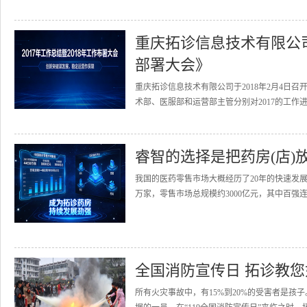
重庆拓诊信息技术有限公司召
部署大会》
重庆拓诊信息技术有限公司于2018年2月4日召
术部、医服部和运营部主管分别对2017的工作进
睿智的选择是把药房(店)
我国的医药零售市场大概经历了20年的快速发展
万家，零售市场总规模约3000亿元，其中百强连
全国消防宣传日 拓诊教
所有火灾事故中，有15%到20%的受害者是