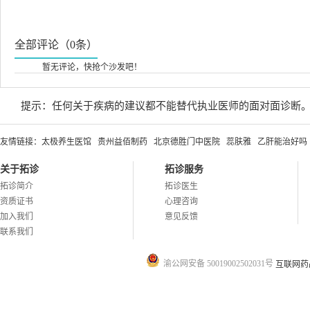
全部评论（0条）
暂无评论，快抢个沙发吧！
提示：任何关于疾病的建议都不能替代执业医师的面对面诊断
友情链接：
太极养生医馆
贵州益佰制药
北京德胜门中医院
蕊肤雅
乙肝能治好吗
关于拓诊
拓诊服务
拓诊简介
拓诊医生
资质证书
心理咨询
加入我们
意见反馈
联系我们
渝公网安备 50019002502031号
互联网药品