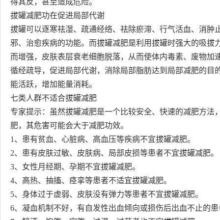
得其反，甚至造成危险。
拔罐减肥功在促进局部代谢
拔罐可以逐寒祛湿、疏通经络、祛除瘀滞、行气活血、消肿
邪、治愈疾病的功能。而拔罐减肥是利用拔罐时强大的吸拔
而增强，皮肤表层衰老细胞脱落，从而使体内毒素、废物加
循经疏导，促进局部代谢，消除局部脂肪达到局部减肥的目
能活跃，增加能量消耗。
七类人群不适合拔罐减肥
专家提示：虽然拔罐减肥是一个比较安全、快速的减肥方法
肥，其危害可能会大于减肥功效。
1、患有贫血、心脏病、高血压等疾病不宜拔罐减肥。
2、患有皮肤过敏、皮肤病、局部皮损等患者不宜拔罐减肥。
3、女性月经期、孕期不宜拔罐减肥。
4、高热、抽搐、痉挛等患者不适宜拔罐减肥。
5、身体过于虚弱、皮肤没有弹力等患者不宜拔罐减肥。
6、凝血机制不好，有自发性出血倾向或损伤后出血不止的患