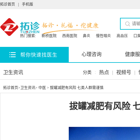
拓诊首页
|
手机版
热门搜索:
新桥医院
西南医院
鼻炎
慢性咽炎
高血压
口
心理咨询
健康服
帮你快速找医生
卫生资讯
热点
|
视频号
|
分类
:
拓诊首页
>
卫生资讯
>
中医
> 拔罐减肥有风险 七类人群需谨慎
拔罐减肥有风险 