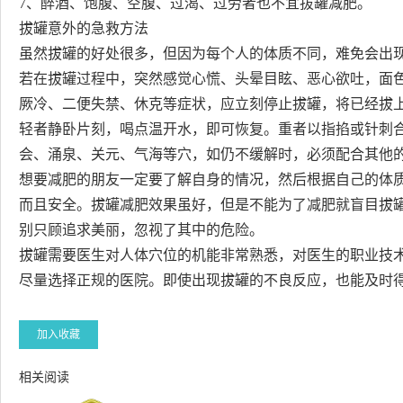
7、醉酒、饱腹、空腹、过渴、过劳者也不宜拔罐减肥。
拔罐意外的急救方法
虽然拔罐的好处很多，但因为每个人的体质不同，难免会出
若在拔罐过程中，突然感觉心慌、头晕目眩、恶心欲吐，面
厥冷、二便失禁、休克等症状，应立刻停止拔罐，将已经拔
轻者静卧片刻，喝点温开水，即可恢复。重者以指掐或针刺
会、涌泉、关元、气海等穴，如仍不缓解时，必须配合其他
想要减肥的朋友一定要了解自身的情况，然后根据自己的体
而且安全。拔罐减肥效果虽好，但是不能为了减肥就盲目拔
别只顾追求美丽，忽视了其中的危险。
拔罐需要医生对人体穴位的机能非常熟悉，对医生的职业技
尽量选择正规的医院。即使出现拔罐的不良反应，也能及时
加入收藏
相关阅读