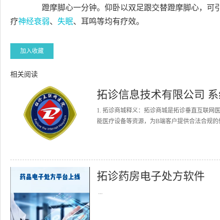
蹬摩脚心一分钟。仰卧以双足跟交替蹬摩脚心，可引
疗
神经衰弱
、
失眠
、耳鸣等均有疗效。
加入收藏
相关阅读
拓诊信息技术有限公司 
1. 拓诊商城释义：拓诊商城是拓诊垂直互联
能医疗设备等资源，为B端客户提供合法合规的健
拓诊药房电子处方软件
...