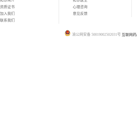
拓诊简介
拓诊医生
资质证书
心理咨询
加入我们
意见反馈
联系我们
渝公网安备 50019002502031号
互联网药品