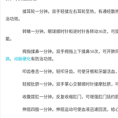
揉耳轮一分钟。双手轻揉左右耳轮至热，有通经散热
治功效。
转睛一分钟。眼球顺时针和逆时针各转动30次，可提
能。
拇指揉鼻一分钟。双手拇指上下揉鼻50次，可开肺
病
、
动脉硬化
有防治功效。
叩齿卷舌一分钟。轻叩牙齿，可使牙根和牙龈活血，
轻按肚脐一分钟。双手掌心交替顺时针揉摩肚脐，可
收腹提肛一分钟。反复收缩肛门，可增强肛门括约肌
伸屈四肢一分钟。伸屈运动可使血液迅速回流，给心