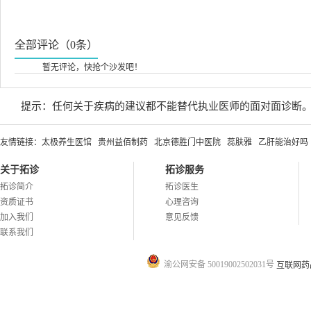
全部评论（0条）
暂无评论，快抢个沙发吧！
提示：任何关于疾病的建议都不能替代执业医师的面对面诊断
友情链接：
太极养生医馆
贵州益佰制药
北京德胜门中医院
蕊肤雅
乙肝能治好吗
关于拓诊
拓诊服务
拓诊简介
拓诊医生
资质证书
心理咨询
加入我们
意见反馈
联系我们
渝公网安备 50019002502031号
互联网药品