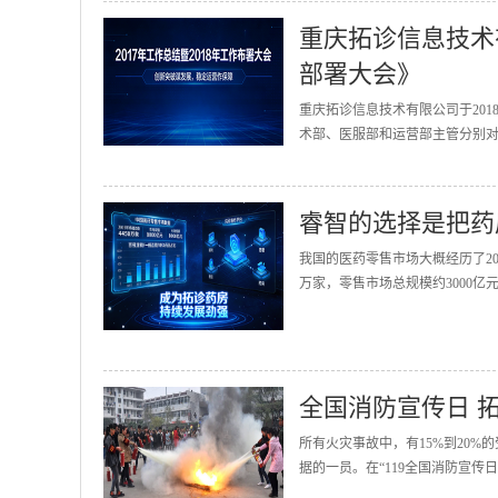
重庆拓诊信息技术有
部署大会》
重庆拓诊信息技术有限公司于201
术部、医服部和运营部主管分别对2
睿智的选择是把药
我国的医药零售市场大概经历了20
万家，零售市场总规模约3000亿
全国消防宣传日 
所有火灾事故中，有15%到20
据的一员。在“119全国消防宣传