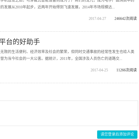
能手机普及之后，可穿戴式智能设备则成为了厂商们的宠儿，成为电子产品消费中的
发展从2010年起步，近两年开始得到飞速发展，2014年市场规模达...
2017-04-27
246642次阅读
平台的好助手
来无限的生活便利、经济效率及社会的繁荣，但同时交通事故的经常性发生也给人类
为当今社会的一大公害。据统计，2011年，全国涉及人员伤亡的道路交...
2017-04-25
11266次阅读
请您登录后添加评论