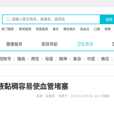
搜索
热门搜索:
新桥医院
西南医院
鼻炎
慢性咽炎
高血压
口臭
咳嗽
健康服务
医院导航
卫生资讯
视频号
|
慢病
|
两性
|
母婴
|
精神
|
美容
|
中医
|
微信
|
液黏稠容易使血管堵塞
来源：互联网 发表于：2015-01-05 09:56 651 次阅读