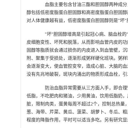
血脂主要包含甘油三酯和胆固醇两种成分，
醇包括低密度脂蛋白胆固醇和高密度脂蛋白胆固醇
对人体健康越有益，低密度脂蛋白胆固醇则是"坏"
"坏"胆固醇增高是引起冠心病、脑血栓的"
皮细胞变性、坏死和脱落，从而影响血管内皮的功
固醇等脂质就会通过损伤的内皮进入到血管壁，沉
附、聚集于受损处，逐渐形成粥样硬化班块。粥样
会逐渐变大，使血管腔变窄，造成心脏、大脑的血
没有先兆地破裂，斑块内涌出的物质形成血栓，引
防治血脂异常需要从三方面入手，即合理饮
低脂，不吃肥肉和猪油，少用黄油，饮用低脂奶，
脏，限制肉类，蛋黄每周不超过2个，控制总热量
葱、海带、芹菜、黄瓜、菠菜、胡萝卜、冬瓜、粗
程度的降脂作用，平时可以适当多吃。另有研究显示