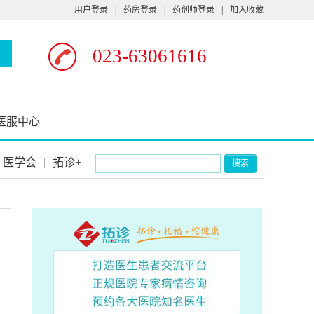
用户登录
|
药房登录
|
药剂师登录
|
加入收藏
023-63061616
医服中心
医学会
|
拓诊+
搜索