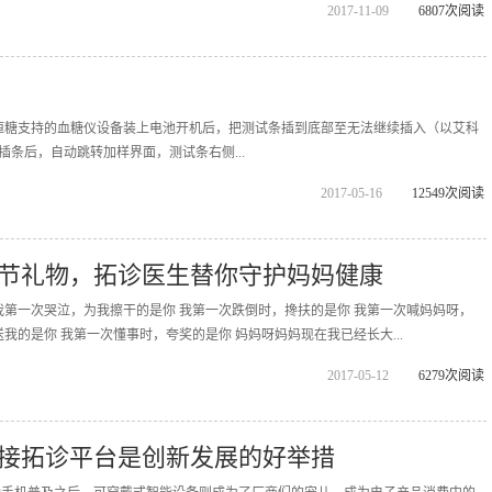
2017-11-09
6807次阅读
恒糖支持的血糖仪设备装上电池开机后，把测试条插到底部至无法继续插入（以艾科
成插条后，自动跳转加样界面，测试条右侧...
2017-05-16
12549次阅读
节礼物，拓诊医生替你守护妈妈健康
我第一次哭泣，为我擦干的是你 我第一次跌倒时，搀扶的是你 我第一次喊妈妈呀，
我的是你 我第一次懂事时，夸奖的是你 妈妈呀妈妈现在我已经长大...
2017-05-12
6279次阅读
接拓诊平台是创新发展的好举措