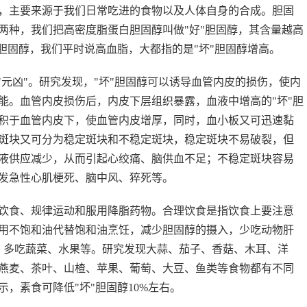
主要来源于我们日常吃进的食物以及人体自身的合成。胆固
两种，我们把高密度脂蛋白胆固醇叫做"好"胆固醇，其含量越高
胆固醇，我们平时说高血脂，大都指的是"坏"胆固醇增高。
元凶"。研究发现，"坏"胆固醇可以诱导血管内皮的损伤，使内
能。血管内皮损伤后，内皮下层组织暴露，血液中增高的"坏"胆
积于血管内皮下，使血管内皮增厚，同时，血小板又可迅速黏
斑块又可分为稳定斑块和不稳定斑块，稳定斑块不易破裂，但
液供应减少，从而引起心绞痛、脑供血不足；不稳定斑块容易
发急性心肌梗死、脑中风、猝死等。
食、规律运动和服用降脂药物。合理饮食是指饮食上要注意
用不饱和油代替饱和油烹饪，减少胆固醇的摄入，少吃动物肝
，多吃蔬菜、水果等。研究发现大蒜、茄子、香菇、木耳、洋
燕麦、茶叶、山楂、苹果、葡萄、大豆、鱼类等食物都有不同
，素食可降低"坏"胆固醇10%左右。