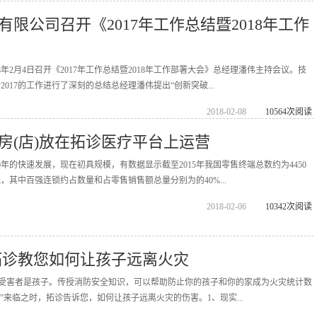
限公司召开《2017年工作总结暨2018年工作
8年2月4日召开《2017年工作总结暨2018年工作部署大会》总经理潘伟主持会议。技
017的工作进行了深刻的总结总经理潘伟提出“创新突破...
2018-02-08
10564次阅读
房(店)放在拓诊医疗平台上运营
年的快速发展，现在初具规模，有数据显示截至2015年我国零售终端总数约为4450
元，其中百强连锁约占数量和占零售销售额总量分别为的40%...
2018-02-06
10342次阅读
拓诊教您如何让孩子远离火灾
%的受害者是孩子。传授消防安全知识，可以帮助防止你的孩子和你的家成为火灾统计数
日”来临之时，拓诊告诉您，如何让孩子远离火灾的伤害。1、现实...