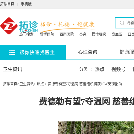
拓诊首页
|
手机版
热门搜索:
新桥医院
西南医院
鼻炎
慢性咽炎
高血压
口
心理咨询
健康服
帮你快速找医生
卫生资讯
热点
|
视频号
|
分类
:
拓诊首页
>
卫生资讯
>
热点
> 费德勒有望7夺温网 慈善组织将获10W英镑捐助
费德勒有望7夺温网 慈善