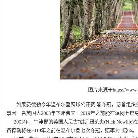
图片来源于https://www.h
如果费德勒今年温布尔登网球公开赛 能夺冠，慈善组织乐施
事因一名英国人2003年下赌费天王2019年之前能在温网七度
2003年，牛津郡的英国人尼古拉斯·纽莱夫(Nick Newlife)在威
费德勒将在2019年之前在温布尔登七次夺冠，赔率为1赔66。