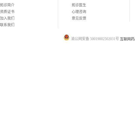
拓诊简介
拓诊医生
资质证书
心理咨询
加入我们
意见反馈
联系我们
渝公网安备 50019002502031号
互联网药品