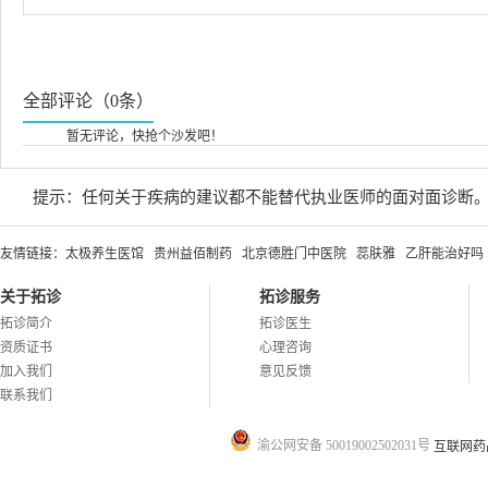
全部评论（0条）
暂无评论，快抢个沙发吧！
提示：任何关于疾病的建议都不能替代执业医师的面对面诊断
友情链接：
太极养生医馆
贵州益佰制药
北京德胜门中医院
蕊肤雅
乙肝能治好吗
关于拓诊
拓诊服务
拓诊简介
拓诊医生
资质证书
心理咨询
加入我们
意见反馈
联系我们
渝公网安备 50019002502031号
互联网药品