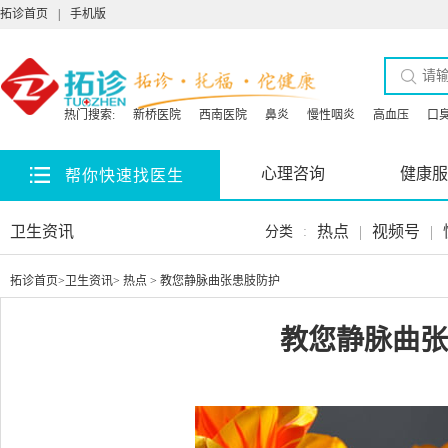
拓诊首页
|
手机版
热门搜索:
新桥医院
西南医院
鼻炎
慢性咽炎
高血压
口
心理咨询
健康服
帮你快速找医生
卫生资讯
热点
|
视频号
|
分类
:
拓诊首页
>
卫生资讯
>
热点
> 教您静脉曲张患肢防护
教您静脉曲张