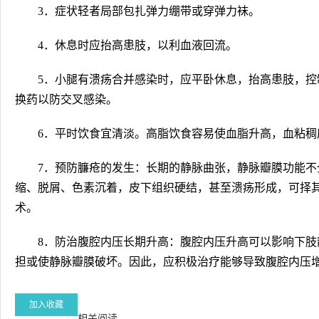
3．症状轻者局部包扎弹力绷带或穿弹力袜。
4．休息时应抬高患肢，以利血液回流。
5．小腿有溃疡合并感染时，应平卧休息，抬高患肢，控
换药以防交叉感染。
6．平时饮食宜清淡。高脂饮食容易使血脂升高，血粘稠
7．预防臁疮的发生：长期的静脉曲张，静脉瓣膜功能不
缩、脱屑、色素沉着，皮下组织硬结，甚至溃疡形成，可择
术。
8．防治腹腔内压长期升高：腹腔内压升高可以影响下肢
担或使静脉瓣膜破坏。因此，应积极治疗能够导致腹腔内压
加入收藏
相关阅读