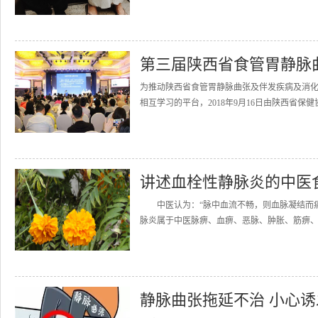
第三届陕西省食管胃静脉
为推动陕西省食管胃静脉曲张及伴发疾病及消
相互学习的平台，2018年9月16日由陕西省保
讲述血栓性静脉炎的中医
中医认为：“脉中血流不畅，则血脉凝结而痛
脉炎属于中医脉痹、血痹、恶脉、肿胀、筋痹、
静脉曲张拖延不治 小心