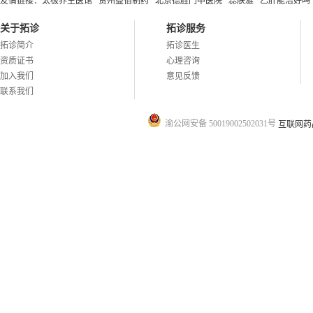
友情链接：
太极养生医馆
贵州益佰制药
北京德胜门中医院
蕊肤雅
乙肝能治好吗
关于拓诊
拓诊服务
拓诊简介
拓诊医生
资质证书
心理咨询
加入我们
意见反馈
联系我们
渝公网安备 50019002502031号
互联网药品