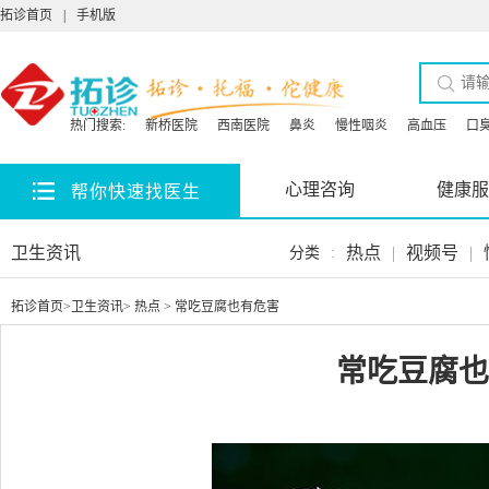
拓诊首页
|
手机版
热门搜索:
新桥医院
西南医院
鼻炎
慢性咽炎
高血压
口
心理咨询
健康服
帮你快速找医生
卫生资讯
热点
|
视频号
|
分类
:
拓诊首页
>
卫生资讯
>
热点
> 常吃豆腐也有危害
常吃豆腐也