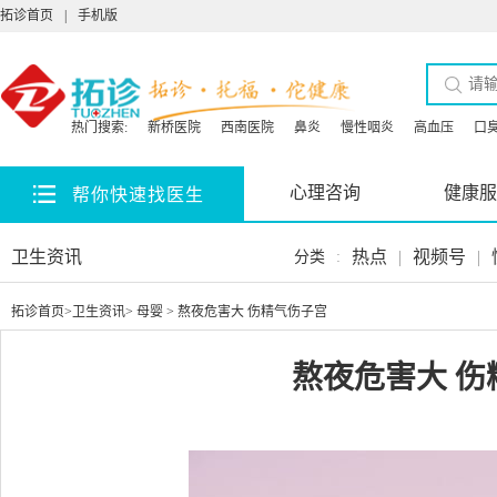
拓诊首页
|
手机版
热门搜索:
新桥医院
西南医院
鼻炎
慢性咽炎
高血压
口
心理咨询
健康服
帮你快速找医生
卫生资讯
热点
|
视频号
|
分类
:
拓诊首页
>
卫生资讯
>
母婴
> 熬夜危害大 伤精气伤子宫
熬夜危害大 伤