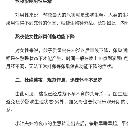
熬夜影响男性生精
对男性来说，熬夜最大的危害就是影响生精。人类的生
果男性得不到充分的休息，就使生物钟紊乱。长期如此，内
熬夜使女性卵巢储备功能下降
对女性来说，卵子质量会在30岁以后直线下降，卵巢
都是在熟睡状态下才能产生，时间一般在晚上10点到凌晨6
月经不调，无法正常排卵等卵巢储备功能下降的症状。
三、杜绝熬夜，规范作息，迅速
怀
孕
不是梦
由此可见，熬夜已经成为不孕不育的头号杀手。医生建
避免疲劳影响生理状态;另外，准
父
母
也要保持乐观开朗的
系。
小钟夫妇将夜市的生意转让出去后，争取早睡早起，平衡