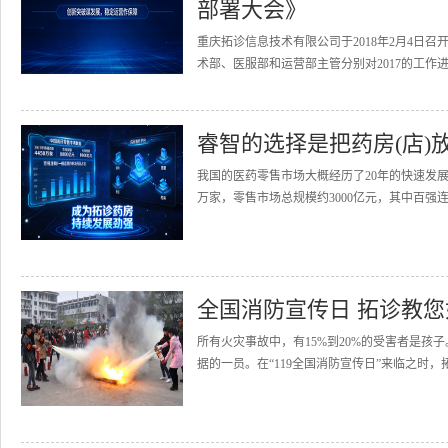
部署大会》
重庆拓诊信息技术有限公司于2018年2月4日召
术部、医服部和运营部主管分别对2017的工作进
睿智的选择是把药房(店)
我国的医药零售市场大概经历了20年的快速发展
万家，零售市场总规模约3000亿元，其中百强连
全国消防宣传日 拓诊教
所有火灾事故中，有15%到20%的受害者是
据的一员。在“119全国消防宣传日”来临之时，