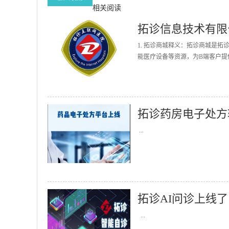
相关阅读
拓诊信息技术有限
1. 拓诊商城释义：拓诊商城是
能医疗设备等资源，为B端客户提
拓诊药房电子处方
...
拓诊AI问诊上线了
...