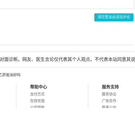
请您登录后添加评论
对面诊断。网友、医生言论仅代表其个人观点，不代表本站同意其
乙肝能治好吗
帮助中心
服务支持
支付方式
服务协议
在线充值
广告合作
公司转账
慈善公益
31号
互联网药品信息服务资格证书 (渝)-经营性-2019-0027
渝ICP备14007101号-1 Co