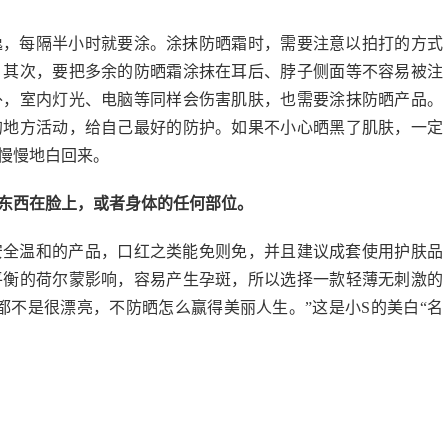
逸，每隔半小时就要涂。涂抹防晒霜时，需要注意以拍打的方式
。其次，要把多余的防晒霜涂抹在耳后、脖子侧面等不容易被注
外，室内灯光、电脑等同样会伤害肌肤，也需要涂抹防晒产品。
的地方活动，给自己最好的防护。如果不小心晒黑了肌肤，一定
慢慢地白回来。
东西在脸上，或者身体的任何部位。
安全温和的产品，口红之类能免则免，并且建议成套使用护肤品
平衡的荷尔蒙影响，容易产生孕斑，所以选择一款轻薄无刺激的
都不是很漂亮，不防晒怎么赢得美丽人生。”这是小S的美白“名