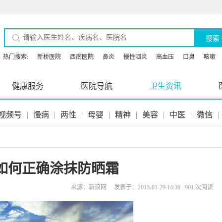
搜索
热门搜索:
新桥医院
西南医院
鼻炎
慢性咽炎
高血压
口臭
咳嗽
健康服务
医院导航
卫生资讯
视频号
|
慢病
|
两性
|
母婴
|
精神
|
美容
|
中医
|
微信
|
如何正确涂抹防晒霜
来源：新浪网 发表于：2015-01-29 14:36 901 次阅读