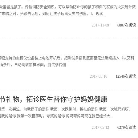
%的受害者是孩子。传授消防安全知识，可以帮助防止你的孩子和你的家成为火灾统计数
日”来临之时，拓诊告诉您，如何让孩子远离火灾的伤害。1、现实...
2017-11-09
6807次阅读
恒糖支持的血糖仪设备装上电池开机后，把测试条插到底部至无法继续插入（以艾科
成插条后，自动跳转加样界面，测试条右侧...
2017-05-16
12546次阅读
节礼物，拓诊医生替你守护妈妈健康
我第一次哭泣，为我擦干的是你 我第一次跌倒时，搀扶的是你 我第一次喊妈妈呀，
我的是你 我第一次懂事时，夸奖的是你 妈妈呀妈妈现在我已经长大...
2017-05-12
6279次阅读