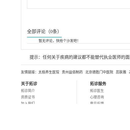
全部评论（0条）
暂无评论，快抢个沙发吧！
提示：任何关于疾病的建议都不能替代执业医师的面
友情链接：
太极养生医馆
贵州益佰制药
北京德胜门中医院
蕊肤雅
关于拓诊
拓诊服务
拓诊简介
拓诊医生
资质证书
心理咨询
加入我们
意见反馈
联系我们
渝公网安备 500190025020