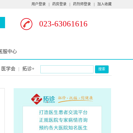
用户登录
|
药房登录
|
药剂师登录
|
加入收藏
023-63061616
医服中心
医学会
|
拓诊+
搜索