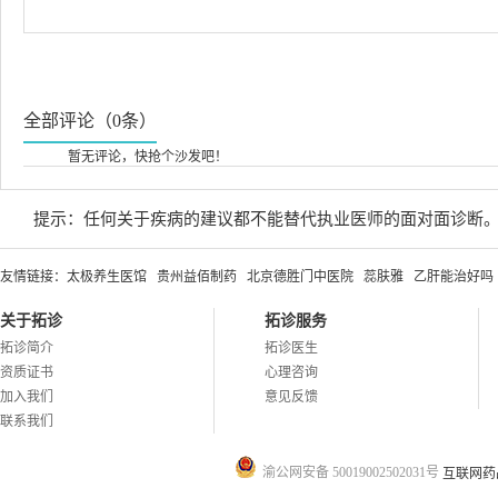
全部评论（0条）
暂无评论，快抢个沙发吧！
提示：任何关于疾病的建议都不能替代执业医师的面对面诊断
友情链接：
太极养生医馆
贵州益佰制药
北京德胜门中医院
蕊肤雅
乙肝能治好吗
关于拓诊
拓诊服务
拓诊简介
拓诊医生
资质证书
心理咨询
加入我们
意见反馈
联系我们
渝公网安备 50019002502031号
互联网药品