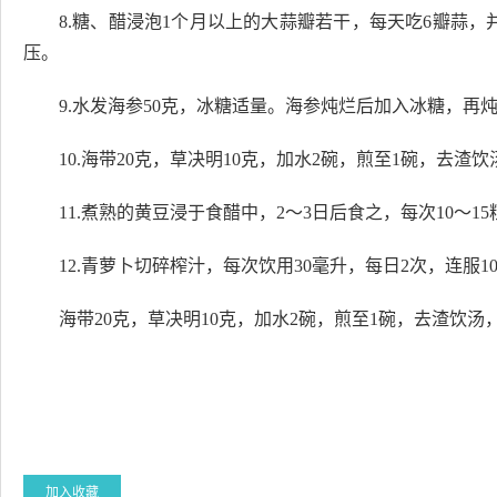
8.糖、醋浸泡1个月以上的大蒜瓣若干，每天吃6瓣蒜，
压。
9.水发海参50克，冰糖适量。海参炖烂后加入冰糖，再
10.
海带20克，草决明10克，加水2碗，煎至1碗，去渣饮
11.煮熟的黄豆浸于食醋中，2～3日后食之，每次10～
12.青萝卜切碎榨汁，每次饮用30毫升，每日2次，连服1
海带20克，草决明10克，加水2碗，煎至1碗，去渣饮汤
加入收藏