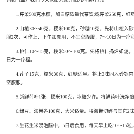
1.芹菜500克水煎，加白糖适量代茶饮;或芹菜250克，红
2.山楂30～40克，粳米100克，砂糖10克。先将山
服2次，可作上、下午加餐用，不宜空腹服，7～10日为一疗
3.桃仁10～15克，粳米50～100克。先将桃仁捣烂如
日为一疗程。
4.莲子15克，糯米30克，红糖适量。将上3味同入砂
空腹服。
5.新鲜荷叶1张，粳米100克，冰糖少许。将鲜荷叶洗
6.绿豆、海带各100克，大米适量。将海带切碎与其它
7.生花生米浸泡醋中，5日后食用，每天早上吃10～1