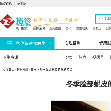
拓诊首页
|
手机版
热门搜索:
新桥医院
西南医院
鼻炎
慢性咽炎
高血压
口
心理咨询
健康服
帮你快速找医生
卫生资讯
热点
|
视频号
|
分类
:
拓诊首页
>
卫生资讯
>
美容
> 冬季脸部蜕皮的解决方法
冬季脸部蜕皮