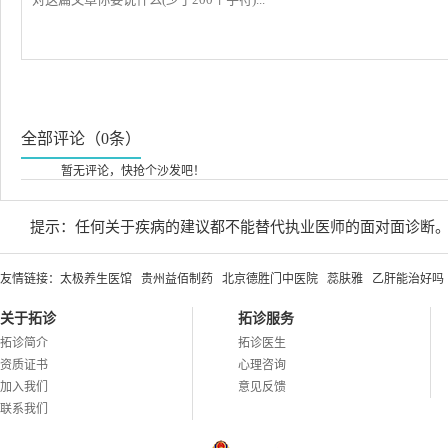
全部评论（0条）
暂无评论，快抢个沙发吧！
提示：任何关于疾病的建议都不能替代执业医师的面对面诊断
友情链接：
太极养生医馆
贵州益佰制药
北京德胜门中医院
蕊肤雅
乙肝能治好吗
关于拓诊
拓诊服务
拓诊简介
拓诊医生
资质证书
心理咨询
加入我们
意见反馈
联系我们