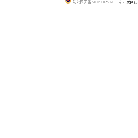
渝公网安备 50019002502031号
互联网药品