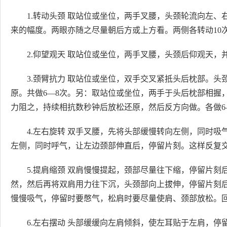
1.转动头颈 取站位或坐位，两手叉腰，头颈轮流向左
来的幅度。两眼亦随之尽量朝后方或上方看。两侧各转动10
2.仰望观天 取站位或坐位，两手叉腰，头颈后仰观天，
3.颈臂抗力 取站位或坐位，双手交叉紧抵头后枕部。
原。共做6—8次。另：取站位或坐位，两手于头后枕部相握
力阻之，持续相抗数秒钟后放松还原，然后反方向做。各做6
4.左右旋转 双手叉腰，先将头部缓慢转向左侧，同时
左侧，同时呼气，让左边颈部伸直后，停留片刻。这样反复交
5.提肩缩颈 双肩慢慢提起，颈部尽量往下缩，停留片
然，然后再将双肩用力往下沉，头颈部向上拔伸，停留片刻
慢慢吸气，停留时要憋气，松肩时要尽量使肩、颈部放松。回
6.左右摆动 头部缓缓向左肩倾斜，使左耳贴于左肩，