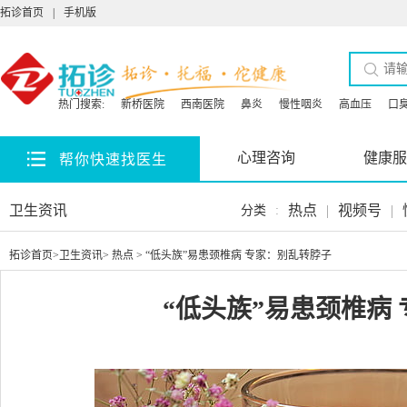
拓诊首页
|
手机版
热门搜索:
新桥医院
西南医院
鼻炎
慢性咽炎
高血压
口
心理咨询
健康服
帮你快速找医生
卫生资讯
热点
|
视频号
|
分类
:
拓诊首页
>
卫生资讯
>
热点
> “低头族”易患颈椎病 专家：别乱转脖子
“低头族”易患颈椎病