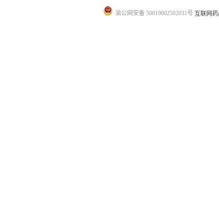
渝公网安备 50019002502031号
互联网药品