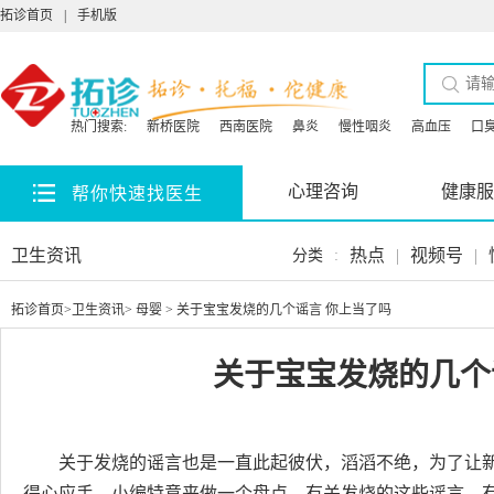
拓诊首页
|
手机版
热门搜索:
新桥医院
西南医院
鼻炎
慢性咽炎
高血压
口
心理咨询
健康服
帮你快速找医生
卫生资讯
热点
|
视频号
|
分类
:
拓诊首页
>
卫生资讯
>
母婴
> 关于宝宝发烧的几个谣言 你上当了吗
关于宝宝发烧的几个
关于发烧的谣言也是一直此起彼伏，滔滔不绝，为了让
得心应手，小编特意来做一个盘点，有关发烧的这些谣言，