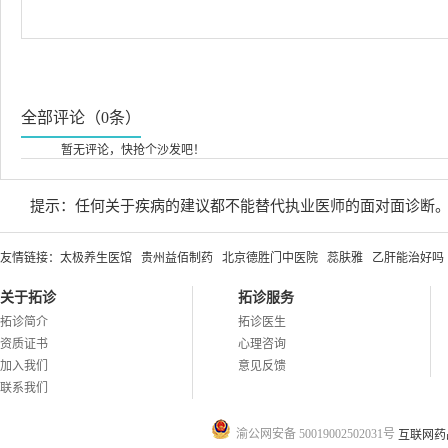
全部评论（0条）
暂无评论，快抢个沙发吧！
提示：任何关于疾病的建议都不能替代执业医师的面对面诊断
友情链接：
太极养生医馆
贵州益佰制药
北京德胜门中医院
蕊肤雅
乙肝能治好吗
关于拓诊
拓诊服务
拓诊简介
拓诊医生
资质证书
心理咨询
加入我们
意见反馈
联系我们
渝公网安备 50019002502031号
互联网药品