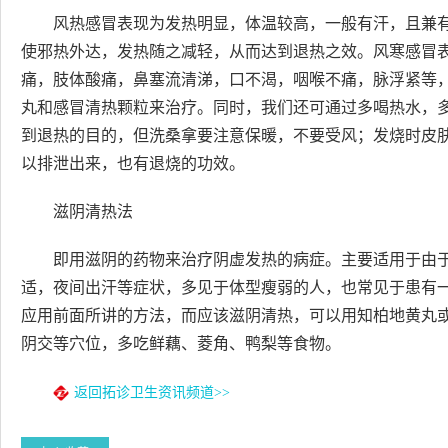
风热感冒表现为发热明显，体温较高，一般有汗，且兼
使邪热外达，发热随之减轻，从而达到退热之效。风寒感冒
痛，肢体酸痛，鼻塞流清涕，口不渴，咽喉不痛，脉浮紧等
丸和感冒清热颗粒来治疗。同时，我们还可通过多喝热水，
到退热的目的，但洗桑拿要注意保暖，不要受风；发烧时皮
以排泄出来，也有退烧的功效。
滋阴清热法
即用滋阴的药物来治疗阴虚发热的病症。主要适用于由
适，夜间出汗等症状，多见于体型瘦弱的人，也常见于患有
应用前面所讲的方法，而应该滋阴清热，可以用知柏地黄丸
阴交等穴位，多吃鲜藕、菱角、鸭梨等食物。
返回拓诊卫生资讯频道>>