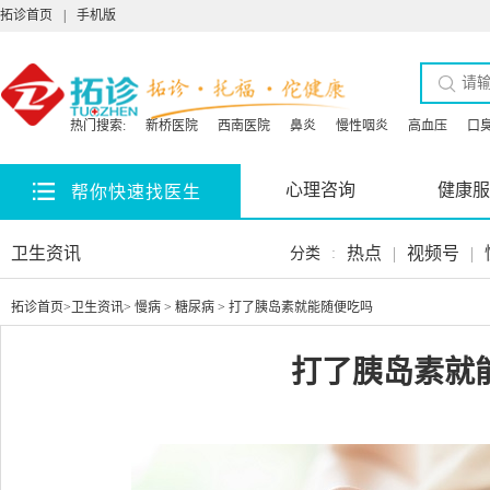
拓诊首页
|
手机版
热门搜索:
新桥医院
西南医院
鼻炎
慢性咽炎
高血压
口
心理咨询
健康服
帮你快速找医生
卫生资讯
热点
|
视频号
|
分类
:
拓诊首页
>
卫生资讯
>
慢病
>
糖尿病
> 打了胰岛素就能随便吃吗
打了胰岛素就