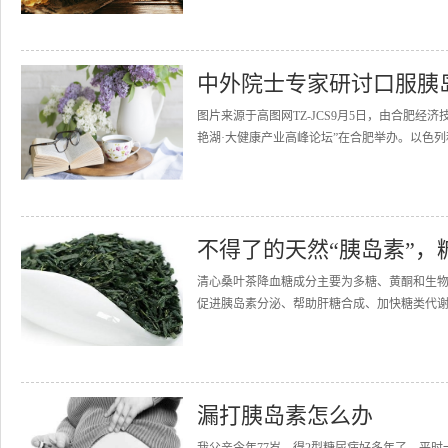
中外院士专家研讨口服胰
图片来源于高图网TZ-JCS9月5日，由合肥
艳湖·大健康产业高峰论坛”在合肥举办。以色列
不得了的天然“胰岛素”，
清心桑叶茶降血糖成分主要为多糖、黄酮和生物碱
促进胰岛素分泌、帮助肝糖合成、加快糖类代谢
漏打胰岛素怎么办