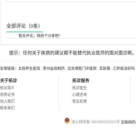
全部评论（0条）
暂无评论，快抢个沙发吧！
提示：任何关于疾病的建议都不能替代执业医师的面对面诊断
友情链接：
太极养生医馆
贵州益佰制药
北京德胜门中医院
蕊肤雅
乙肝能治好吗
关于拓诊
拓诊服务
拓诊简介
拓诊医生
资质证书
心理咨询
加入我们
意见反馈
联系我们
渝公网安备 50019002502031号
互联网药品