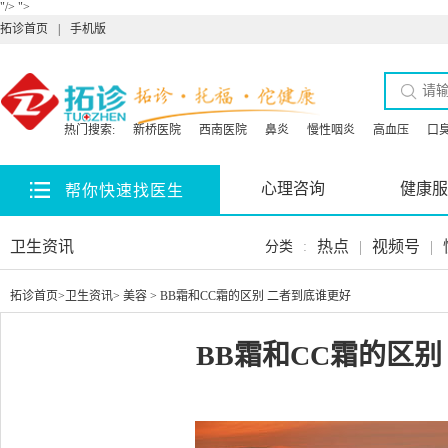
"/>
">
拓诊首页
|
手机版
热门搜索:
新桥医院
西南医院
鼻炎
慢性咽炎
高血压
口
心理咨询
健康服
帮你快速找医生
卫生资讯
热点
|
视频号
|
分类
:
拓诊首页
>
卫生资讯
>
美容
> BB霜和CC霜的区别 二者到底谁更好
BB霜和CC霜的区别