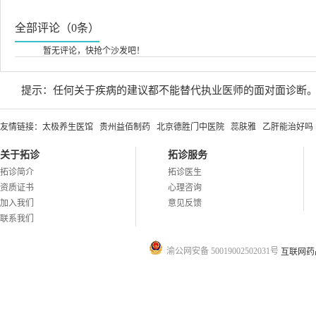
全部评论（0条）
暂无评论，快抢个沙发吧！
提示：任何关于疾病的建议都不能替代执业医师的面对面诊断
友情链接：
太极养生医馆
贵州益佰制药
北京德胜门中医院
蕊肤雅
乙肝能治好吗
关于拓诊
拓诊服务
拓诊简介
拓诊医生
资质证书
心理咨询
加入我们
意见反馈
联系我们
渝公网安备 50019002502031号
互联网药品