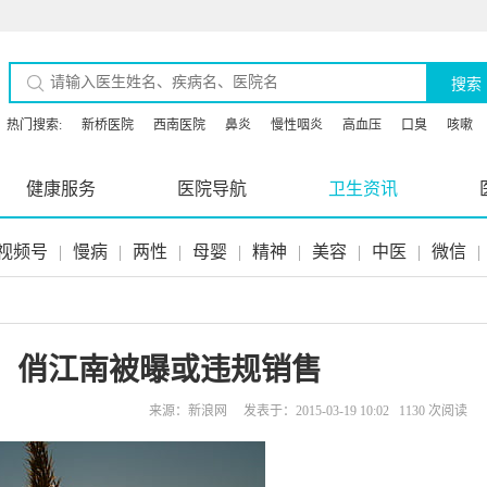
搜索
热门搜索:
新桥医院
西南医院
鼻炎
慢性咽炎
高血压
口臭
咳嗽
健康服务
医院导航
卫生资讯
视频号
|
慢病
|
两性
|
母婴
|
精神
|
美容
|
中医
|
微信
|
，俏江南被曝或违规销售
来源：新浪网 发表于：2015-03-19 10:02 1130 次阅读