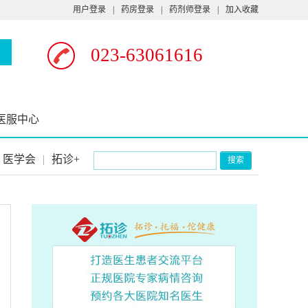
用户登录
|
药房登录
|
药剂师登录
|
加入收藏
023-63061616
医服中心
医学会
|
拓诊+
搜索