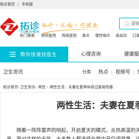
拓诊首页
|
手机版
热门搜索:
新桥医院
西南医院
鼻炎
慢性咽炎
高血压
口
心理咨询
健康服
帮你快速找医生
卫生资讯
热点
|
视频号
|
分类
:
拓诊首页
>
卫生资讯
>
两性
> 两性生活：夫妻在夏季纵欲过度易阳痿
两性生活：夫妻在夏
随着一阵阵雷声的响起，开启夏天的模式，炎热高温的
来。面对这样的天气，大多数人都选择在屋内开空调避暑。