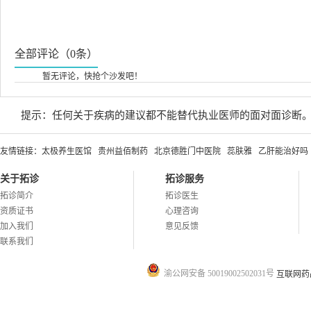
全部评论（0条）
暂无评论，快抢个沙发吧！
提示：任何关于疾病的建议都不能替代执业医师的面对面诊断
友情链接：
太极养生医馆
贵州益佰制药
北京德胜门中医院
蕊肤雅
乙肝能治好吗
关于拓诊
拓诊服务
拓诊简介
拓诊医生
资质证书
心理咨询
加入我们
意见反馈
联系我们
渝公网安备 50019002502031号
互联网药品