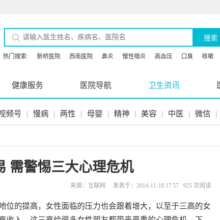
搜索
热门搜索:
新桥医院
西南医院
鼻炎
慢性咽炎
高血压
口臭
咳嗽
健康服务
医院导航
卫生资讯
视频号
|
慢病
|
两性
|
母婴
|
精神
|
美容
|
中医
|
微信
|
易 需警惕三大心理危机
来源：互联网 发表于：2014-11-18 17:57 925 次阅读
地位的提高，女性面临的压力也会跟着增大，以至于三高的女
高收入，这三高给很多女性朋友都带来严重的心理危机。下