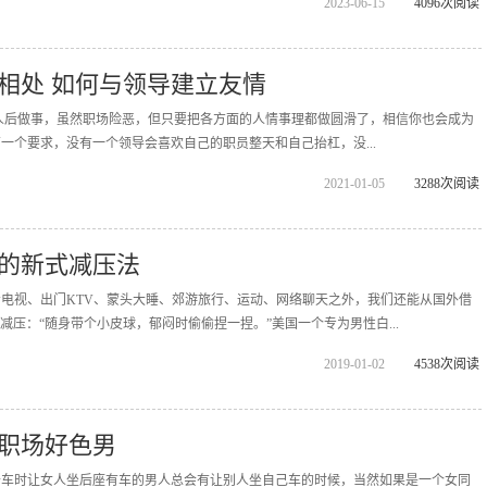
2023-06-15
4096次阅读
相处 如何与领导建立友情
后做事，虽然职场险恶，但只要把各方面的人情事理都做圆滑了，相信你也会成为
一个要求，没有一个领导会喜欢自己的职员整天和自己抬杠，没...
2021-01-05
3288次阅读
的新式减压法
电视、出门KTV、蒙头大睡、郊游旅行、运动、网络聊天之外，我们还能从国外借
力减压：“随身带个小皮球，郁闷时偷偷捏一捏。”美国一个专为男性白...
2019-01-02
4538次阅读
穿职场好色男
开车时让女人坐后座有车的男人总会有让别人坐自己车的时候，当然如果是一个女同