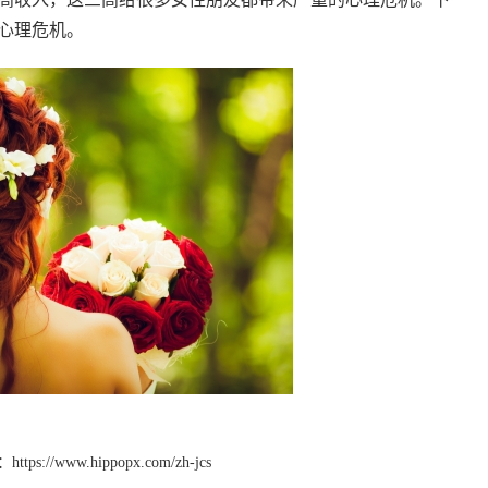
心理危机。
：
https://www.hippopx.com/zh-jcs