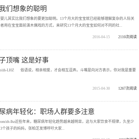
我们想象的聪明
婴儿其实比我们想象的要更加聪明。13个月大的宝宝就已经能够理解复杂的人际关
者用在宝宝面前演木偶戏的方式，来研究13个月大的宝宝如何对不同的社...
2016-04-15
2110次阅读
子顶嘴 这是好事
ppopx.com/zh-LHZ 俗语说，相亲相爱，才会相互逗弄。斗嘴是向对方表示，你对我是重要
2015-04-30
1267次阅读
尿病年轻化：职场人群要多注意
ippopx.com/zh-lhz近些年来，糖尿病年轻化趋势越来越明显，这与大家饮食不规律，久坐少
个孩子的妈妈，张柏芝发博呼吁大家...