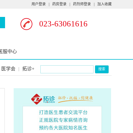
用户登录
|
药房登录
|
药剂师登录
|
加入收藏
023-63061616
医服中心
医学会
|
拓诊+
搜索