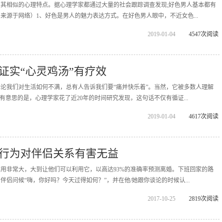
其相似的心理特点。据心理学家都通过大量的社会跟踪调查发现;好色男人基本都有
来源于网络）1、好色是男人的魅力表达方式。在好色男人眼中，不近女色...
2019-01-04
4547次阅读
证实“心灵鸡汤”有疗效
论我们对生活如何不满，总有人告诉我们要“痛并快乐着”。当然，它被多数人理解
有意思的是，心理学家花了近20年的时间研究发现，这句话不仅有循证...
2019-01-04
4617次阅读
行为对伴侣关系有害无益
用非常大，大到让他们可以利用它，以高达93%的准确率预测离婚。下班回家的路
侣问候“嗨，你好吗？今天过得如何？”，并在他/她跟你谈论的时候认...
2017-10-25
2819次阅读