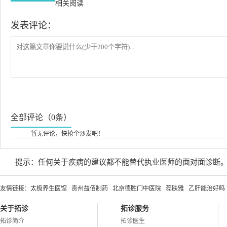
相关阅读
发表评论：
全部评论（0条）
暂无评论，快抢个沙发吧！
提示：任何关于疾病的建议都不能替代执业医师的面对面诊断
友情链接：
太极养生医馆
贵州益佰制药
北京德胜门中医院
蕊肤雅
乙肝能治好吗
关于拓诊
拓诊服务
拓诊简介
拓诊医生