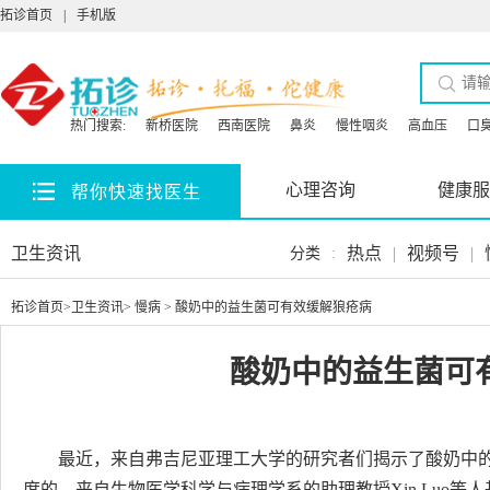
拓诊首页
|
手机版
热门搜索:
新桥医院
西南医院
鼻炎
慢性咽炎
高血压
口
心理咨询
健康服
帮你快速找医生
卫生资讯
热点
|
视频号
|
分类
:
拓诊首页
>
卫生资讯
>
慢病
> 酸奶中的益生菌可有效缓解狼疮病
酸奶中的益生菌可
最近，来自弗吉尼亚理工大学的研究者们揭示了酸奶中
度的。来自生物医学科学与病理学系的助理教授Xin Luo