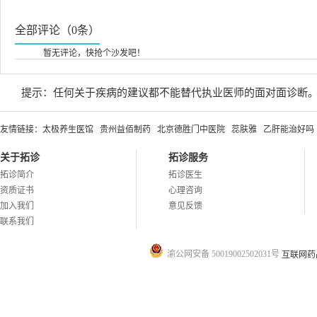
全部评论（0条）
暂无评论，快抢个沙发吧！
提示：任何关于疾病的建议都不能替代执业医师的面对面诊断
友情链接：
太极养生医馆
贵州益佰制药
北京德胜门中医院
蕊肤雅
乙肝能治好吗
关于拓诊
拓诊服务
拓诊简介
拓诊医生
资质证书
心理咨询
加入我们
意见反馈
联系我们
渝公网安备 50019002502031号
互联网药品