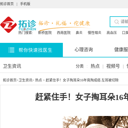
拓诊首页
|
手机版
热门搜索:
新桥医院
西南医院
鼻炎
慢性咽炎
高血压
口
心理咨询
健康服
帮你快速找医生
卫生资讯
热点
|
视频号
|
分类
:
拓诊首页
>
卫生资讯
>
热点
> 赶紧住手！女子掏耳朵16年竟掏成癌 左耳被切除
赶紧住手！女子掏耳朵16