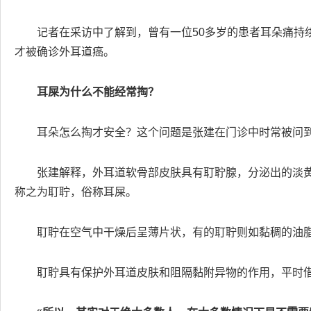
记者在采访中了解到，曾有一位50多岁的患者耳朵痛持
才被确诊外耳道癌。
耳屎为什么不能经常掏？
耳朵怎么掏才安全？这个问题是张建在门诊中时常被问
张建解释，外耳道软骨部皮肤具有耵聍腺，分泌出的淡
称之为耵聍，俗称耳屎。
耵聍在空气中干燥后呈薄片状，有的耵聍则如黏稠的油
耵聍具有保护外耳道皮肤和阻隔黏附异物的作用，平时