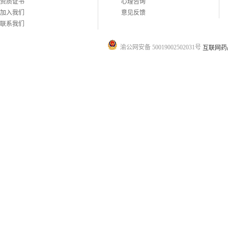
资质证书
心理咨询
加入我们
意见反馈
联系我们
渝公网安备 50019002502031号
互联网药品