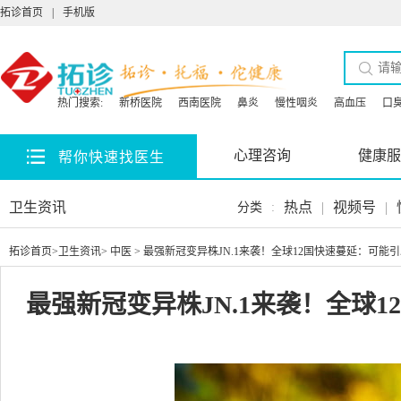
拓诊首页
|
手机版
热门搜索:
新桥医院
西南医院
鼻炎
慢性咽炎
高血压
口
心理咨询
健康服
帮你快速找医生
卫生资讯
热点
|
视频号
|
分类
:
拓诊首页
>
卫生资讯
>
中医
> 最强新冠变异株JN.1来袭！全球12国快速蔓延：可能
最强新冠变异株JN.1来袭！全球