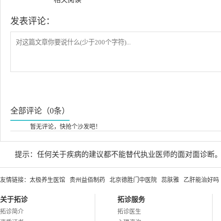
发表评论：
全部评论（0条）
暂无评论，快抢个沙发吧！
提示：任何关于疾病的建议都不能替代执业医师的面对面诊断
友情链接：
太极养生医馆
贵州益佰制药
北京德胜门中医院
蕊肤雅
乙肝能治好吗
关于拓诊
拓诊服务
拓诊简介
拓诊医生