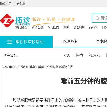
拓诊首页
|
手机版
热门搜索:
新桥医院
西南医院
鼻炎
慢性咽炎
高血压
口
心理咨询
健康服
帮你快速找医生
卫生资讯
热点
|
视频号
|
分类
:
拓诊首页
>
卫生资讯
>
美容
> 睡前五分钟的腹部减肥方法
睡前五分钟的腹
腹部减肥就是说要将肚子上的肉减掉，减掉肚子上的肉
法是最经济最平民化可以减腹部肉肉的做法。其实除了这两