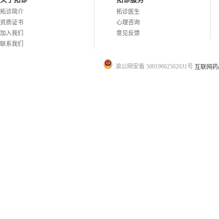
拓诊简介
拓诊医生
资质证书
心理咨询
加入我们
意见反馈
联系我们
渝公网安备 50019002502031号
互联网药品