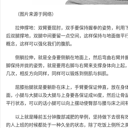
（图片来源于网络）
拉伸撑地：双臂要屈肘，双手要保持握拳的姿势，利用下
后双腿撑地，双腿中间要留一点空间，这样保持与地面做平
概念，这样可以强化我们的腹肌。
侧躺拉伸，就是全身要侧躺在地面上，然后弯曲右臂并
脚保持并拢的姿势，就是要用右脚与右臂来支撑身体向上起
几次，相反方向同样，同样可以锻炼到侧肌与斜肌。
屈膝抬腿就是要躺卧在床上，手臂要保证伸直，放在身
面，小腿与大腿以及大腿与上身要各保证成90度，然后让骨
平行状态，可以的话小腿可以向上摆动使臀部与腰与床之间
以上就是睡前五分钟腹部减肥的举例，坚持做下去很有
的人上班的时候都处于一种久坐的状态，除了吃饭上侧所之