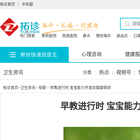
拓诊首页
|
手机版
热门搜索:
新桥医院
西南医院
鼻炎
慢性咽炎
高血压
口
心理咨询
健康服
帮你快速找医生
卫生资讯
热点
|
视频号
|
分类
:
拓诊首页
>
卫生资讯
>
母婴
> 早教进行时 宝宝能力开发应面面俱到
早教进行时 宝宝能