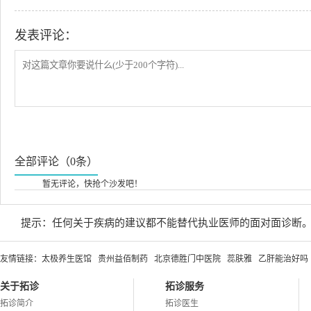
发表评论：
全部评论（0条）
暂无评论，快抢个沙发吧！
提示：任何关于疾病的建议都不能替代执业医师的面对面诊断
友情链接：
太极养生医馆
贵州益佰制药
北京德胜门中医院
蕊肤雅
乙肝能治好吗
关于拓诊
拓诊服务
拓诊简介
拓诊医生