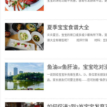
宝宝的消化功能不完善，容易引发肠胃不适，更易
夏季宝宝食谱大全
炎炎夏日，宝宝的胃口或多或少都有所下降，
谱大全有哪些呢？ 炝拌什锦 材料：豆腐1块（
鱼油or鱼肝油，宝宝吃对
一说到给宝宝补充维生素A、D，各位家长朋友
品，家长朋友们可要注意啦——您可别看“鱼肝油”
如何促进2到3岁宝宝发