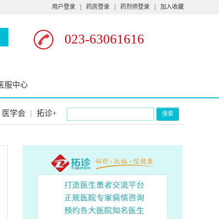
用户登录
|
药房登录
|
药剂师登录
|
加入收藏
023-63061616
医服中心
医学会
|
拓诊+
搜索