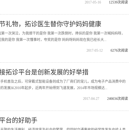
2017-05-16
12539次阅读
节礼物，拓诊医生替你守护妈妈健康
我第一次哭泣，为我擦干的是你 我第一次跌倒时，搀扶的是你 我第一次喊妈妈呀，
我的是你 我第一次懂事时，夸奖的是你 妈妈呀妈妈现在我已经长大...
2017-05-12
6276次阅读
接拓诊平台是创新发展的好举措
能手机普及之后，可穿戴式智能设备则成为了厂商们的宠儿，成为电子产品消费中的
发展从2010年起步，近两年开始得到飞速发展，2014年市场规模达...
2017-04-27
246634次阅读
平台的好助手
来无限的生活便利、经济效率及社会的繁荣，但同时交通事故的经常性发生也给人类