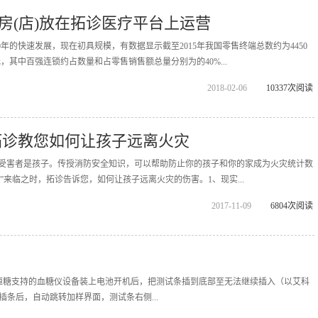
房(店)放在拓诊医疗平台上运营
年的快速发展，现在初具规模，有数据显示截至2015年我国零售终端总数约为4450
元，其中百强连锁约占数量和占零售销售额总量分别为的40%...
2018-02-06
10337次阅读
拓诊教您如何让孩子远离火灾
%的受害者是孩子。传授消防安全知识，可以帮助防止你的孩子和你的家成为火灾统计数
日”来临之时，拓诊告诉您，如何让孩子远离火灾的伤害。1、现实...
2017-11-09
6804次阅读
恒糖支持的血糖仪设备装上电池开机后，把测试条插到底部至无法继续插入（以艾科
成插条后，自动跳转加样界面，测试条右侧...