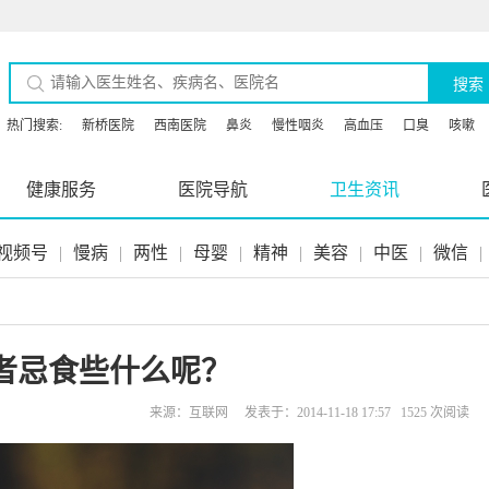
搜索
热门搜索:
新桥医院
西南医院
鼻炎
慢性咽炎
高血压
口臭
咳嗽
健康服务
医院导航
卫生资讯
视频号
|
慢病
|
两性
|
母婴
|
精神
|
美容
|
中医
|
微信
|
者忌食些什么呢？
来源：互联网 发表于：2014-11-18 17:57 1525 次阅读