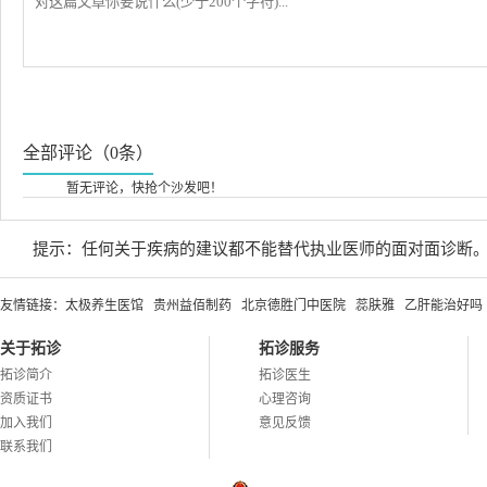
全部评论（0条）
暂无评论，快抢个沙发吧！
提示：任何关于疾病的建议都不能替代执业医师的面对面诊断
友情链接：
太极养生医馆
贵州益佰制药
北京德胜门中医院
蕊肤雅
乙肝能治好吗
关于拓诊
拓诊服务
拓诊简介
拓诊医生
资质证书
心理咨询
加入我们
意见反馈
联系我们