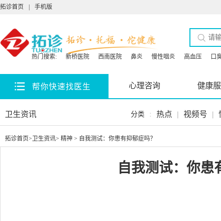
拓诊首页
|
手机版
热门搜索:
新桥医院
西南医院
鼻炎
慢性咽炎
高血压
口
心理咨询
健康服
帮你快速找医生
卫生资讯
热点
|
视频号
|
分类
:
拓诊首页
>
卫生资讯
>
精神
> 自我测试：你患有抑郁症吗？
自我测试：你患