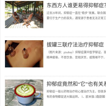
东西方人谁更易得抑郁症
过去20年间，抑郁症一直在“稳步”发展。联合
要归于生产力的丧失，通常源于患者无法正常工作
拔罐三联疗法治疗抑郁症
（图片来源：pixabay）抑郁症属中医学郁
精神疲倦、不思饮食、悲观厌世，或情绪不宁、
抑郁症竟然和“它”也有关
抑郁症一般以药物治疗和心理治疗为主，但很多
有的食物都促进大脑运转。 1、欧米伽-3脂肪酸 