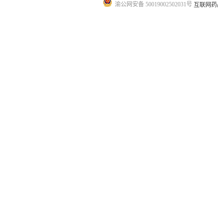
渝公网安备 50019002502031号
互联网药品