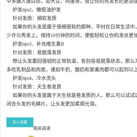
中多摄入蛋白质，如大豆、鸡蛋等，会让你的秀发长的更加
护发tips2、橄榄油护发
针对发质：细软发质
如果你的头发是属于很细很软的那种，平时在日常生活中，
少许与秀发上，保持10分钟的时间，便能轻松让你的发丝更
护发tips3、补充维生素B
针对发质：易脱落发质
想让头发重回强韧的正常轨道，告别容易脱落状态，那么为
多吃乳制品和肉类，诸如牛奶、酸奶和家禽肉都可以起到以
护发tips4、冷水洗头
针对发质：天生卷发质
如果你的头发是属于天生就是卷发质的人，那么可以试试这
闭合头发的毛鳞片，让头发更加柔顺光滑。
加入收藏
相关阅读