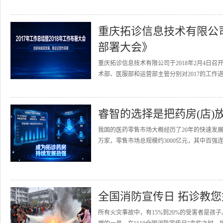
重庆拓诊信息技术有限公司召
部署大会》
重庆拓诊信息技术有限公司于2018年2月4日召
术部、医服部和运营部主管分别对2017的工作进
睿智的选择是把药房(店)
我国的医药零售市场大概经历了20年的快速发展
万家，零售市场总规模约3000亿元，其中百强连
全国消防宣传日 拓诊教
所有火灾事故中，有15%到20%的受害者是