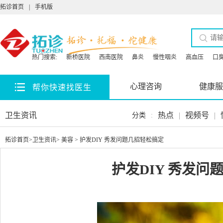
拓诊首页
|
手机版
热门搜索:
新桥医院
西南医院
鼻炎
慢性咽炎
高血压
口
心理咨询
健康服
帮你快速找医生
卫生资讯
热点
|
视频号
|
分类
:
拓诊首页
>
卫生资讯
>
美容
> 护发DIY 秀发问题几招轻松搞定
护发DIY 秀发问