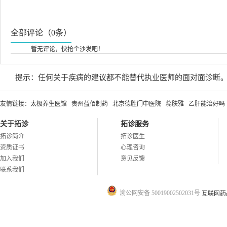
全部评论（0条）
暂无评论，快抢个沙发吧！
提示：任何关于疾病的建议都不能替代执业医师的面对面诊断
友情链接：
太极养生医馆
贵州益佰制药
北京德胜门中医院
蕊肤雅
乙肝能治好吗
关于拓诊
拓诊服务
拓诊简介
拓诊医生
资质证书
心理咨询
加入我们
意见反馈
联系我们
渝公网安备 50019002502031号
互联网药品