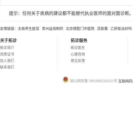
提示：任何关于疾病的建议都不能替代执业医师的面对面诊断
友情链接：
太极养生医馆
贵州益佰制药
北京德胜门中医院
蕊肤雅
乙肝能治好吗
关于拓诊
拓诊服务
拓诊简介
拓诊医生
资质证书
心理咨询
加入我们
意见反馈
联系我们
渝公网安备 50019002502031号
互联网药品