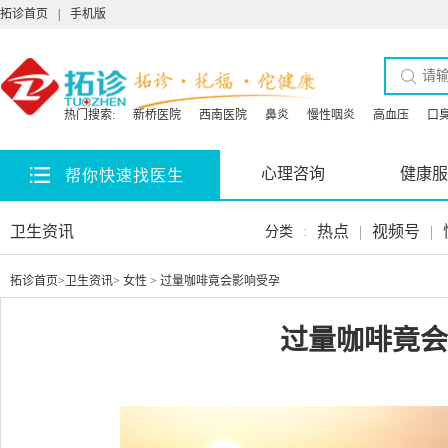
拓诊首页
|
手机版
热门搜索:
新桥医院
西南医院
鼻炎
慢性咽炎
高血压
口
心理咨询
健康服
帮你快速找医生
卫生资讯
热点
|
视频号
|
分类
:
拓诊首页
>
卫生资讯
>
女性
> 过量咖啡竟会影响受孕
过量咖啡竟会