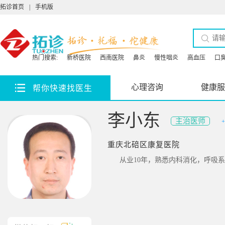
拓诊首页
|
手机版
热门搜索:
新桥医院
西南医院
鼻炎
慢性咽炎
高血压
口
心理咨询
健康服
帮你快速找医生
李小东
主治医师
重庆北碚区康复医院
从业10年，熟悉内科消化，呼吸