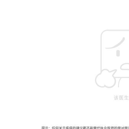
该医
提示：任何关于疾病的建议都不能替代执业医师的面对面