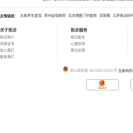
太极养生医馆
贵州益佰制药
北京德胜门中医院
蕊肤雅
乙肝能治好
友情链接：
关于拓诊
拓诊服务
拓诊简介
拓诊医生
资质证书
心理咨询
加入我们
意见反馈
联系我们
渝公网安备 50019002502031号
互联网药品