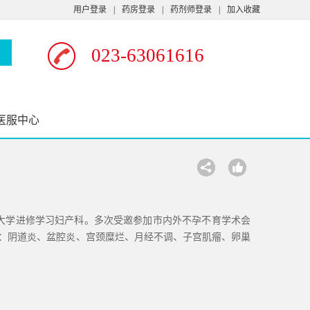
用户登录
|
药房登录
|
药剂师登录
|
加入收藏
023-63061616
医服中心
大学进修学习妇产科。多次受邀参加市内外不孕不育学术会
长：阴道炎、盆腔炎、宫颈糜烂、月经不调、子宫肌瘤、卵巢