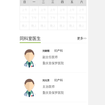
日
一
二
三
四
五
六
上午
上午
上午
上午
上午
上午
上午
下午
下午
下午
下午
下午
下午
下午
晚上
晚上
晚上
晚上
晚上
晚上
晚上
同科室医生
更多>>
妇产科
刘剜榕
副主任医师
重庆圣保罗医院
妇产科
刘元芳
主治医师
重庆圣保罗医院