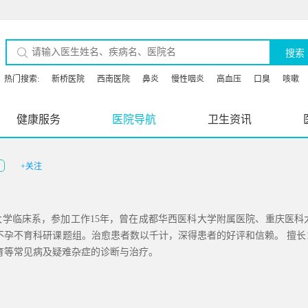
搜索
热门搜索:
新桥医院
西南医院
鼻炎
慢性咽炎
高血压
口臭
咳嗽
健康服务
医院导航
卫生资讯
+关注
大学临床系，参加工作15年，曾在成都华西医科大学附属医院、重庆医科
不孕不育科研课题组。治愈患者数以千计，深得患者的好评和信赖。 擅
育等常见病及疑难杂症的诊断与治疗。