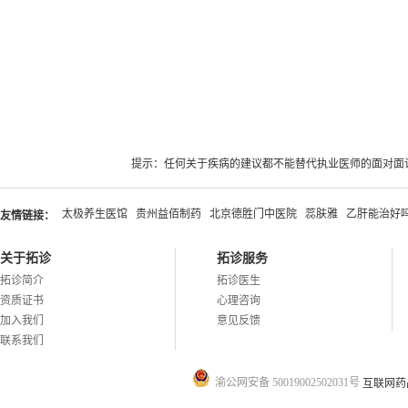
提示：任何关于疾病的建议都不能替代执业医师的面对面
太极养生医馆
贵州益佰制药
北京德胜门中医院
蕊肤雅
乙肝能治好
友情链接：
关于拓诊
拓诊服务
拓诊简介
拓诊医生
资质证书
心理咨询
加入我们
意见反馈
联系我们
渝公网安备 50019002502031号
互联网药品