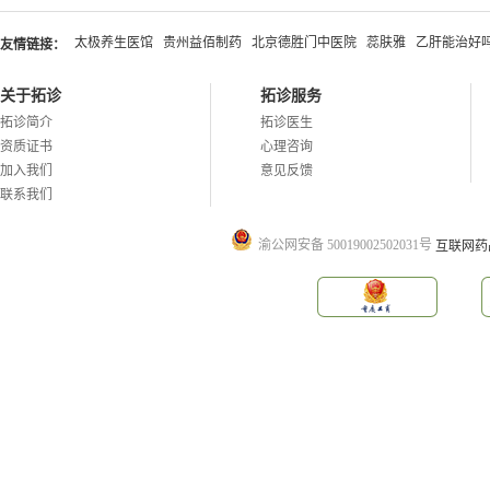
太极养生医馆
贵州益佰制药
北京德胜门中医院
蕊肤雅
乙肝能治好
友情链接：
关于拓诊
拓诊服务
拓诊简介
拓诊医生
资质证书
心理咨询
加入我们
意见反馈
联系我们
渝公网安备 50019002502031号
互联网药品