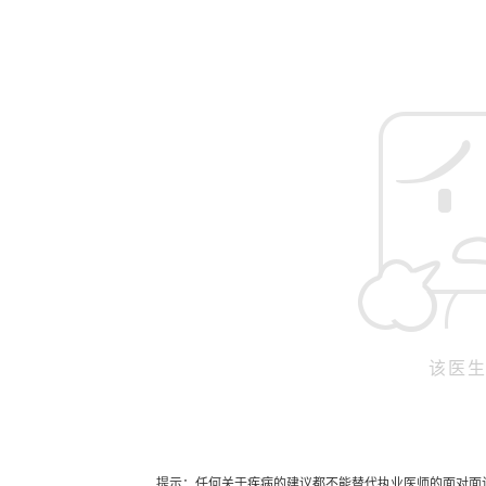
该医
提示：任何关于疾病的建议都不能替代执业医师的面对面