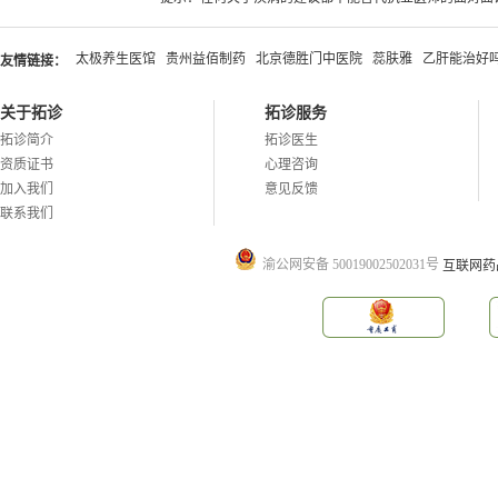
太极养生医馆
贵州益佰制药
北京德胜门中医院
蕊肤雅
乙肝能治好
友情链接：
关于拓诊
拓诊服务
拓诊简介
拓诊医生
资质证书
心理咨询
加入我们
意见反馈
联系我们
渝公网安备 50019002502031号
互联网药品