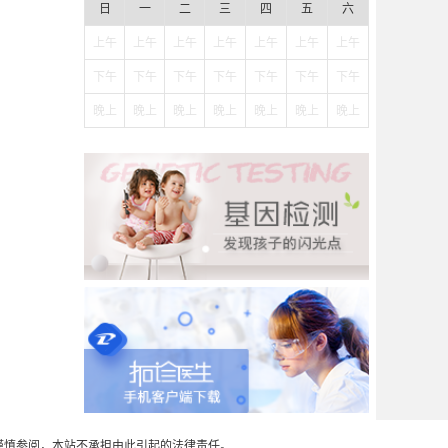
日
一
二
三
四
五
六
上午
上午
上午
上午
上午
上午
上午
下午
下午
下午
下午
下午
下午
下午
晚上
晚上
晚上
晚上
晚上
晚上
晚上
谨慎参阅，本站不承担由此引起的法律责任。