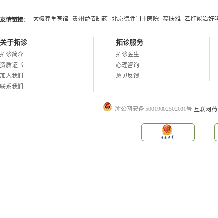
太极养生医馆
贵州益佰制药
北京德胜门中医院
蕊肤雅
乙肝能治好
友情链接：
关于拓诊
拓诊服务
拓诊简介
拓诊医生
资质证书
心理咨询
加入我们
意见反馈
联系我们
渝公网安备 50019002502031号
互联网药品