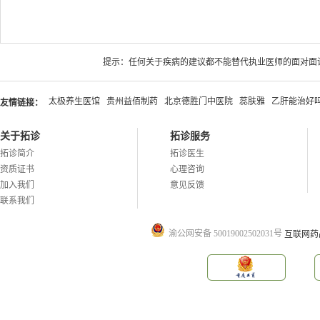
提示：任何关于疾病的建议都不能替代执业医师的面对面
太极养生医馆
贵州益佰制药
北京德胜门中医院
蕊肤雅
乙肝能治好
友情链接：
关于拓诊
拓诊服务
拓诊简介
拓诊医生
资质证书
心理咨询
加入我们
意见反馈
联系我们
渝公网安备 50019002502031号
互联网药品