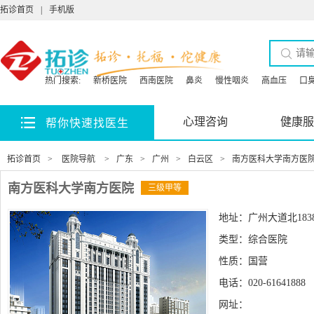
拓诊首页
|
手机版
热门搜索:
新桥医院
西南医院
鼻炎
慢性咽炎
高血压
口
心理咨询
健康服
帮你快速找医生
拓诊首页
>
医院导航
>
广东
>
广州
>
白云区
>
南方医科大学南方医
南方医科大学南方医院
三级甲等
地址：广州大道北183
类型：综合医院
性质：国营
电话：020-61641888
网址：