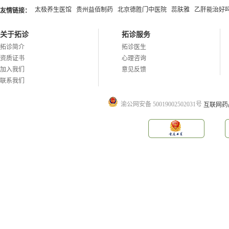
太极养生医馆
贵州益佰制药
北京德胜门中医院
蕊肤雅
乙肝能治好
友情链接：
关于拓诊
拓诊服务
拓诊简介
拓诊医生
资质证书
心理咨询
加入我们
意见反馈
联系我们
渝公网安备 50019002502031号
互联网药品